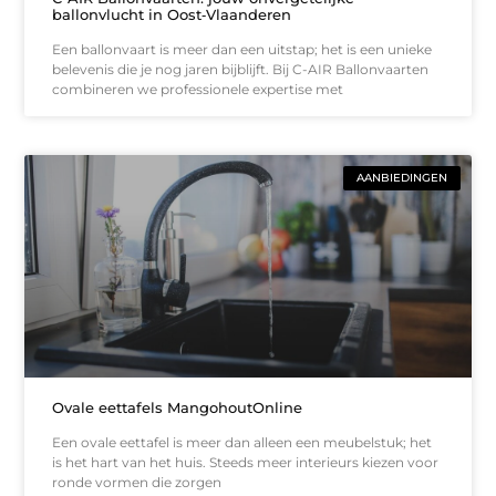
ballonvlucht in Oost‑Vlaanderen
Een ballonvaart is meer dan een uitstap; het is een unieke
belevenis die je nog jaren bijblijft. Bij C-AIR Ballonvaarten
combineren we professionele expertise met
AANBIEDINGEN
Ovale eettafels MangohoutOnline
Een ovale eettafel is meer dan alleen een meubelstuk; het
is het hart van het huis. Steeds meer interieurs kiezen voor
ronde vormen die zorgen