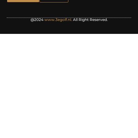
@2024
www.3egolf.nl.
All Right Reserved.