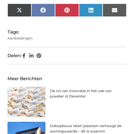
X
Facebook
Pinterest
LinkedIn
Email
(Twitter)
Tags:
Aanbiedingen
Delen:
Meer Berichten
De rol van innovatie in het vak van
juwelier in Deventer
Dakopbouw laten plaatsen verhoogt de
woningwaarde – dit is waarom