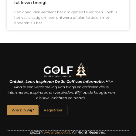
tot leven brengt
Een goed idee verdient het om gezien te worden. Toch is
het vaak lastig om een ontwerp of plan te delen met
anderen als het
Linkjes kopen: een slimme zet of een dure vergissing?
Kan je geld verdienen met een website? De waarheid achter het digitale verdienmodel
Ontdek, Leer, Inspireer: De 3e Golf van Informatie.
Hier
vind je een verzameling van blogs en artikelen die je
informeren, inspireren en verbinden. Blijf op de hoogte van
nieuwe inzichten en trends.
Wie zijn wij?
Registreer
@2024
www.3egolf.nl.
All Right Reserved.