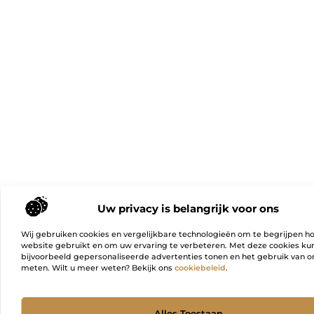
Uw privacy is belangrijk voor ons
Wij gebruiken cookies en vergelijkbare technologieën om te begrijpen h
website gebruikt en om uw ervaring te verbeteren. Met deze cookies k
bijvoorbeeld gepersonaliseerde advertenties tonen en het gebruik van on
meten. Wilt u meer weten? Bekijk ons
cookiebeleid
.
Ga Naa
Alles Toestaan