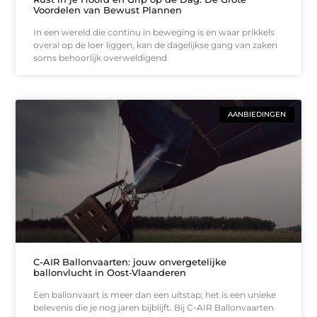
Voordelen van Bewust Plannen
In een wereld die continu in beweging is en waar prikkels
overal op de loer liggen, kan de dagelijkse gang van zaken
soms behoorlijk overweldigend
AANBIEDINGEN
C-AIR Ballonvaarten: jouw onvergetelijke
ballonvlucht in Oost‑Vlaanderen
Een ballonvaart is meer dan een uitstap; het is een unieke
belevenis die je nog jaren bijblijft. Bij C-AIR Ballonvaarten