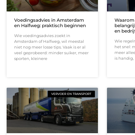
Voedingsadvies in Amsterdam
Waarom f
en Halfweg: praktisch beginnen
belangri
en bedri
Wie voedingsadvies zoekt in
Wie regel
Amsterdam of Halfweg, wil meestal
het snel: m
niet nog meer losse tips. Vaak is er al
meer allee
veel geprobeerd: minder suiker, meer
is handig, 
sporten, kleinere
VERVOER EN TRANSPORT