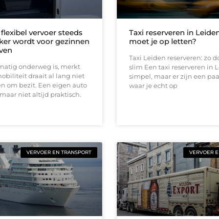
lexibel vervoer steeds
Taxi reserveren in Leide
jker wordt voor gezinnen
moet je op letten?
jven
Taxi Leiden reserveren: zo d
matig onderweg is, merkt
slim Een taxi reserveren in L
obiliteit draait al lang niet
simpel, maar er zijn een pa
n om bezit. Een eigen auto
waar je echt op
maar niet altijd praktisch.
VERVOER EN TRANSPORT
VERVOER E