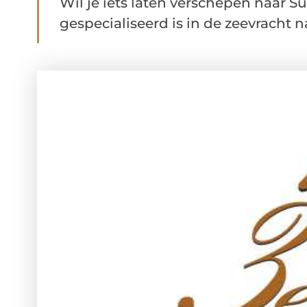
Wil je iets laten verschepen naar S
gespecialiseerd is in de zeevracht n