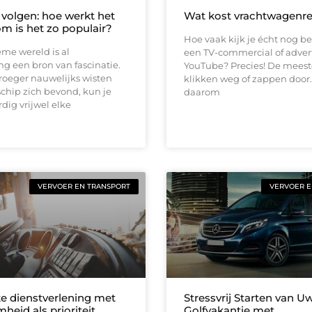
volgen: hoe werkt het
Wat kost vrachtwagenr
m is het zo populair?
Hoe vaak kijk je écht nog b
me wereld is al
een TV-commercial of adver
g een bron van fascinatie.
YouTube? Precies! De mees
roeger nauwelijks wisten
klikken weg of zappen door.
chip zich bevond, kun je
daarom
ig vrijwel elke
VERVOER EN TRANSPORT
VERVOER E
ke dienstverlening met
Stressvrij Starten van U
eid als prioriteit
Golfvakantie met