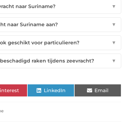
vracht naar Suriname?
▼
cht naar Suriname aan?
▼
ok geschikt voor particulieren?
▼
 beschadigd raken tijdens zeevracht?
▼
interest
LinkedIn
Email
me