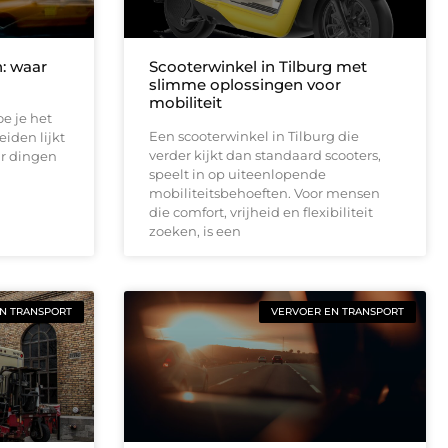
n: waar
Scooterwinkel in Tilburg met
slimme oplossingen voor
mobiliteit
oe je het
Een scooterwinkel in Tilburg die
eiden lijkt
verder kijkt dan standaard scooters,
ar dingen
speelt in op uiteenlopende
mobiliteitsbehoeften. Voor mensen
die comfort, vrijheid en flexibiliteit
zoeken, is een
N TRANSPORT
VERVOER EN TRANSPORT