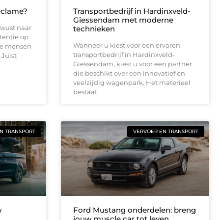
eclame?
Transportbedrijf in Hardinxveld-
Giessendam met moderne
ewust naar
technieken
tentie op
Wanneer u kiest voor een ervaren
te mensen
transportbedrijf in Hardinxveld-
 Juist
Giessendam, kiest u voor een partner
die beschikt over een innovatief en
veelzijdig wagenpark. Het materieel
bestaat
N TRANSPORT
VERVOER EN TRANSPORT
w
Ford Mustang onderdelen: breng
jouw muscle car tot leven