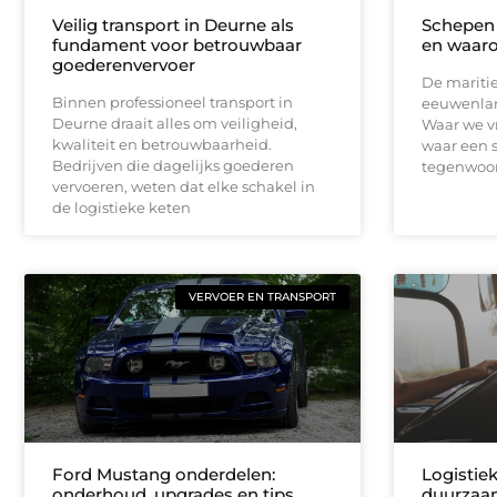
Veilig transport in Deurne als
Schepen 
fundament voor betrouwbaar
en waaro
goederenvervoer
De maritie
Binnen professioneel transport in
eeuwenlan
Deurne draait alles om veiligheid,
Waar we v
kwaliteit en betrouwbaarheid.
waar een s
Bedrijven die dagelijks goederen
tegenwoord
vervoeren, weten dat elke schakel in
de logistieke keten
VERVOER EN TRANSPORT
Ford Mustang onderdelen:
Logistie
onderhoud, upgrades en tips
duurzaamh