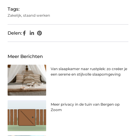
Tags:
Zakelijk
,
staand werken
Delen:
Meer Berichten
Van slaapkamer naar rustplek: zo creëer je
een serene en stijlvolle slaapomgeving
Meer privacy in de tuin van Bergen op
Zoom