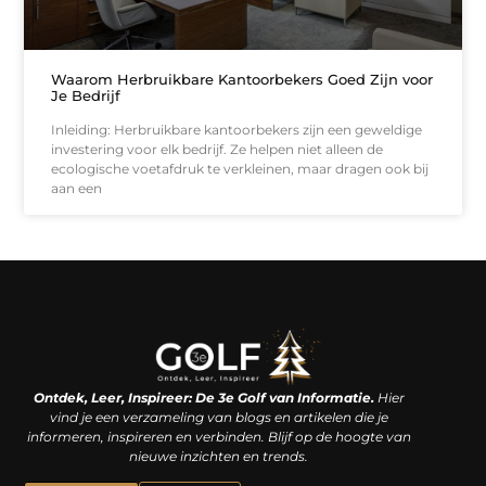
Waarom Herbruikbare Kantoorbekers Goed Zijn voor
Je Bedrijf
Inleiding: Herbruikbare kantoorbekers zijn een geweldige
investering voor elk bedrijf. Ze helpen niet alleen de
ecologische voetafdruk te verkleinen, maar dragen ook bij
aan een
Linkjes kopen: een slimme zet of een dure vergissing?
Kan je geld verdienen met een website? De waarheid achter het digitale verdienmodel
Ontdek, Leer, Inspireer: De 3e Golf van Informatie.
Hier
vind je een verzameling van blogs en artikelen die je
informeren, inspireren en verbinden. Blijf op de hoogte van
nieuwe inzichten en trends.