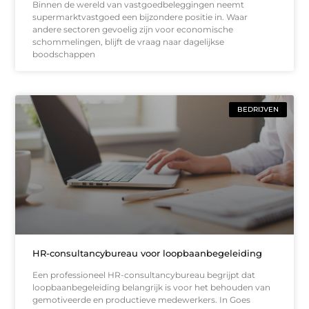
Binnen de wereld van vastgoedbeleggingen neemt
supermarktvastgoed een bijzondere positie in. Waar
andere sectoren gevoelig zijn voor economische
schommelingen, blijft de vraag naar dagelijkse
boodschappen
BEDRIJVEN
HR-consultancybureau voor loopbaanbegeleiding
Een professioneel HR-consultancybureau begrijpt dat
loopbaanbegeleiding belangrijk is voor het behouden van
gemotiveerde en productieve medewerkers. In Goes