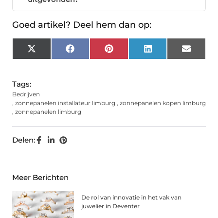
Goed artikel? Deel hem dan op:
X
Facebook
Pinterest
LinkedIn
Email
(Twitter)
Tags:
Bedrijven
,
zonnepanelen installateur limburg
,
zonnepanelen kopen limburg
,
zonnepanelen limburg
Delen:
Meer Berichten
De rol van innovatie in het vak van
juwelier in Deventer