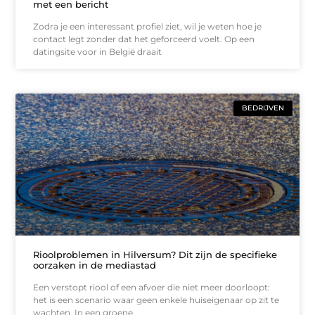
met een bericht
Zodra je een interessant profiel ziet, wil je weten hoe je
contact legt zonder dat het geforceerd voelt. Op een
datingsite voor in België draait
BEDRIJVEN
Rioolproblemen in Hilversum? Dit zijn de specifieke
oorzaken in de mediastad
Een verstopt riool of een afvoer die niet meer doorloopt:
het is een scenario waar geen enkele huiseigenaar op zit te
wachten. In een groene