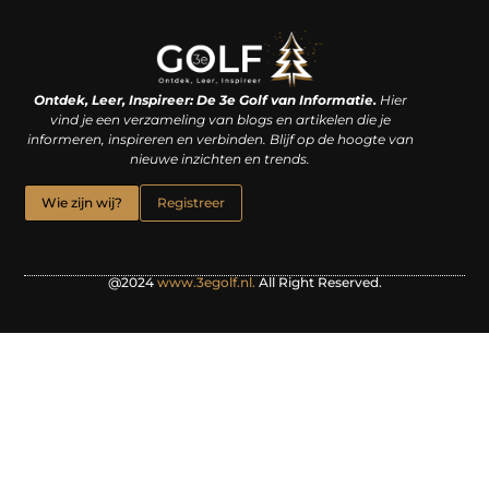
Linkjes kopen: een slimme zet of een dure vergissing?
Kan je geld verdienen met een website? De waarheid achter het digitale verdienmodel
Ontdek, Leer, Inspireer: De 3e Golf van Informatie.
Hier
vind je een verzameling van blogs en artikelen die je
informeren, inspireren en verbinden. Blijf op de hoogte van
nieuwe inzichten en trends.
Wie zijn wij?
Registreer
@2024
www.3egolf.nl.
All Right Reserved.