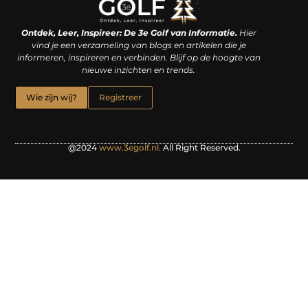
Linkjes kopen: een slimme zet of een dure vergissing?
Kan je geld verdienen met een website? De waarheid achter het digitale verdienmodel
Ontdek, Leer, Inspireer: De 3e Golf van Informatie.
Hier
vind je een verzameling van blogs en artikelen die je
informeren, inspireren en verbinden. Blijf op de hoogte van
nieuwe inzichten en trends.
Wie zijn wij?
Registreer
@2024
www.3egolf.nl.
All Right Reserved.