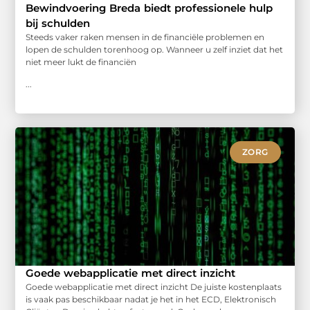
Bewindvoering Breda biedt professionele hulp
bij schulden
Steeds vaker raken mensen in de financiële problemen en
lopen de schulden torenhoog op. Wanneer u zelf inziet dat het
niet meer lukt de financiën
...
ZORG
Goede webapplicatie met direct inzicht
Goede webapplicatie met direct inzicht De juiste kostenplaats
is vaak pas beschikbaar nadat je het in het ECD, Elektronisch