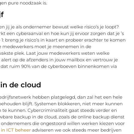
gen pure noodzaak is.
jf
n jij je als ondernemer bewust welke risico’s je loopt?
t een cyberaanval en hoe kun jij ervoor zorgen dat je ’s
: breng je risico’s in kaart en probeer erachter te komen
k je medewerkers moet je meenemen in de
zwakste plek. Laat jouw medewerkers weten welke
lert op de afzenders in jouw mailbox en vertrouw je
is dat ruim 90% van de cyberboeven binnenkomen via
in de cloud
bedrijfsnetwerk hebben platgelegd, dan zal het een hele
 behouden blijft. Systemen blokkeren, niet meer kunnen
 te kunnen. Cybercriminaliteit gaat steeds verder en
wbare backup in de cloud, zoals de online backup dienst
KB ondernemers die ongestoord willen werken kiezen voor
 in ICT beheer
adviseren we ook steeds meer bedrijven