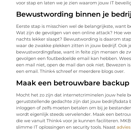
voor stap en laten we je zien waarom jouw IT beveili
Bewustwording binnen je bedri
Eerste stap is misschien wel de belangrijkste, want be
Wat zijn de gevolgen van een online attack? Hoe werk
nachts lekker slaapt? Bewustwording is daarom stap 1
waar de zwakke plekken zitten in jouw bedrijf. Oo
bewustwordingsfase, want in feite zijn mensen de 
gevolgen een foutbedoelde email kan hebben. Wees a
een mail niet, open de mail dan ook niet. Bewezen 
een email. Think4 schreef er meerdere blogs over.
Maak een betrouwbare backup 
Mocht het zo zijn dat internetcriminelen jouw hele 
geruststellende gedachte zijn dat jouw bedrijfsdata
inloggen of zelfs moeten betalen om bij je bestanden
wordt eigenlijk steeds vervelender. Maak een betrou
die we vanuit Think4 voor je kunnen faciliteren. M
slimme IT oplossingen en security tools. Naast
advies