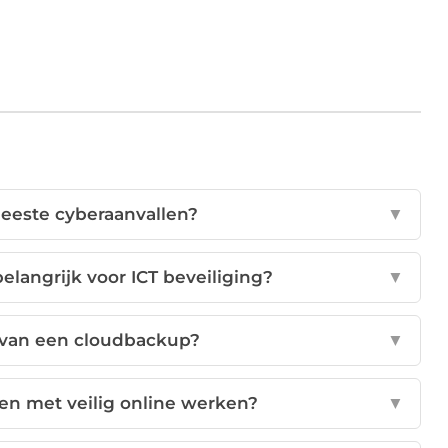
eeste cyberaanvallen?
▼
langrijk voor ICT beveiliging?
▼
l van een cloudbackup?
▼
pen met veilig online werken?
▼