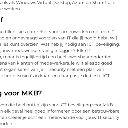
ools als Windows Virtual Desktop, Azure en SharePoint
ine werken.
f
au tillen, kies dan zeker voor samenwerken met een IT
aagd en ongevraagd voorzien van IT die jij nodig hebt. Wij
alles kunt overzien. Wat heb jij nodig aan ICT beveiliging,
 jouw medewerkers veilig inloggen? Elke
IT
, maar is tegelijkertijd een heel kwetsbaar onderdeel
vens van klanten of medewerkers, je wilt alles zo goed
t organiseren van je IT security met een plan van
edrijfsrisico’s in kaart en daar pas je de beste ICT
ng voor MKB?
en die heel nuttig zijn voor ICT beveiliging voor MKB.
e in elk geval heel goed informeren door een betrouwbare
en creëer je echt een meerwaarde voor jouw IT security
houden.