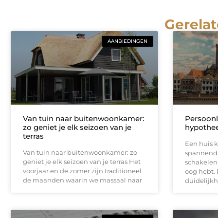
Gerelat
AANBIEDINGEN
Van tuin naar buitenwoonkamer:
Persoonl
zo geniet je elk seizoen van je
hypothee
terras
Een huis k
Van tuin naar buitenwoonkamer: zo
spannend.
geniet je elk seizoen van je terras Het
schakelen 
voorjaar en de zomer zijn traditioneel
oog hebt. 
de maanden waarin we massaal naar
duidelijkh