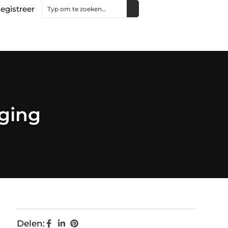
egistreer
iging
Delen: