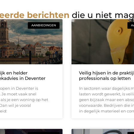
eerde berichten
die u niet ma
AANBIEDINGEN
A
ijk en helder
Veilig hijsen in de prakti
kadvies in Deventer
professionals op letten
open in Deventer is
In sectoren waar dagelijks 
 Je moet vaak snel
lasten wordt gewerkt, is vei
als je een woning op het
geen bijzaak maar een abso
Dan wil je vooral
voorwaarde. Bedrijven die i
eid:
in degelijk materieel en cor