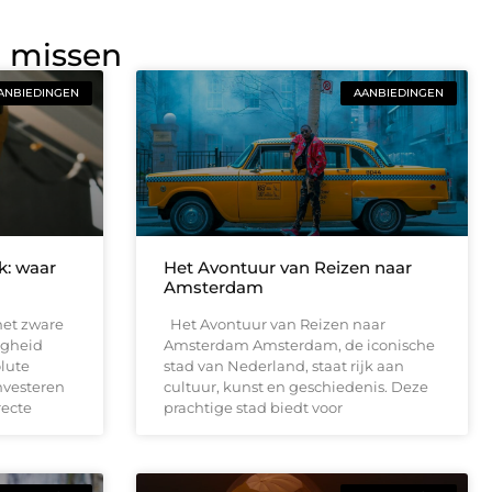
g missen
ANBIEDINGEN
AANBIEDINGEN
jk: waar
Het Avontuur van Reizen naar
Amsterdam
met zware
Het Avontuur van Reizen naar
ligheid
Amsterdam Amsterdam, de iconische
lute
stad van Nederland, staat rijk aan
nvesteren
cultuur, kunst en geschiedenis. Deze
recte
prachtige stad biedt voor