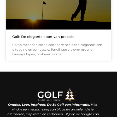
Golf: De elegante sport van precisie
Golf is meer dan alleen een sport; het is een elegantie, een
uitdaging en een passie. Terwijl spelers over groene
fairways lopen, proberen ze met
Linkjes kopen: een slimme zet of een dure vergissing?
Kan je geld verdienen met een website? De waarheid achter het digitale verdienmodel
Ontdek, Leer, Inspireer: De 3e Golf van Informatie.
Hier
vind je een verzameling van blogs en artikelen die je
informeren, inspireren en verbinden. Blijf op de hoogte van