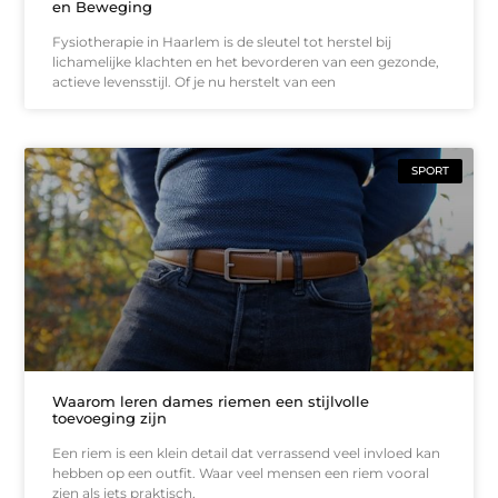
en Beweging
Fysiotherapie in Haarlem is de sleutel tot herstel bij
lichamelijke klachten en het bevorderen van een gezonde,
actieve levensstijl. Of je nu herstelt van een
SPORT
Waarom leren dames riemen een stijlvolle
toevoeging zijn
Een riem is een klein detail dat verrassend veel invloed kan
hebben op een outfit. Waar veel mensen een riem vooral
zien als iets praktisch,