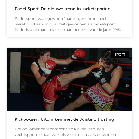
Padel Sport: De nieuwe trend in racketsporten
Padel sport, vaak gewoon “padel” genoemd, heeft
wereldwijd aan populariteit gewonnen als racketsport.
Padel is ontstaan in Mexico aan het eind van de jaren 1960
SPORT
Kickboksen: Uitblinken met de Juiste Uitrusting
Het opkomende fenomeen van kickboksen, een
vechtsport die haar wortels vindt in klassiek boksen en