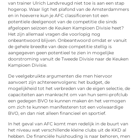
van trainer Ulrich Landvreugd niet toe is aan een stap
hogerop. Waar ligt het plafond van de Amsterdammers
en in hoeverre kun je AFC classificeren tot een
potentiele deelgenoot van de competitie die sinds
afgelopen seizoen de Keuken Kampioen Divisie heet?
Het zijn allemaal vragen die voorlopig nog
onbeantwoord blijven. Onbeantwoord omdat er vanuit
de gehele breedte van deze competitie stellig is
aangegeven geen potentieel te zien in mogelijke
doorstroming vanuit de Tweede Divisie naar de Keuken
Kampioen Divisie.
De veelgebruikte argumenten die men hiervoor
aanvoert zijn achtereenvolgens: het budget, de
mogelijkheid tot het verbreden van de eigen selectie, de
capaciteiten aan mankracht om van hun semi-profclub
een gedegen BVO te kunnen maken én het vermogen
om zich te kunnen manifesteren tot een volwaardige
BVO, en dan niet alleen financieel en sportief.
In het geval van AFC komt men redelijk in de buurt van
het niveau wat verschillende kleine clubs uit de KKD al
hebben. De financiële huishouding is naar behoren, men