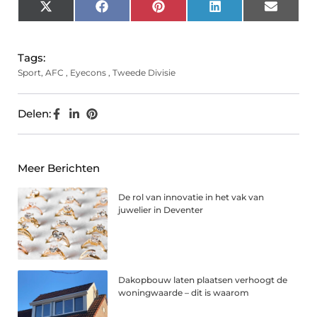
X
Facebook
Pinterest
LinkedIn
Email
(Twitter)
Tags:
Sport
,
AFC
,
Eyecons
,
Tweede Divisie
Delen:
Meer Berichten
De rol van innovatie in het vak van
juwelier in Deventer
Dakopbouw laten plaatsen verhoogt de
woningwaarde – dit is waarom