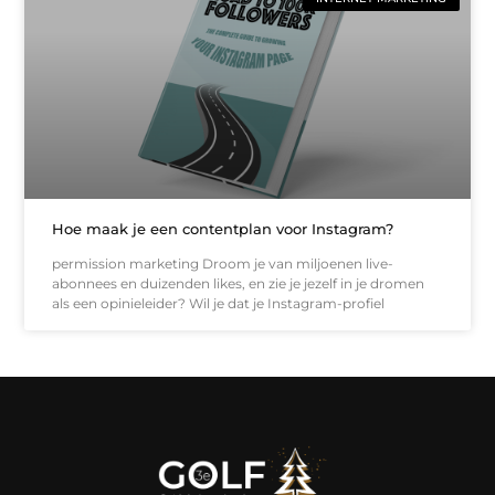
Hoe maak je een contentplan voor Instagram?
permission marketing Droom je van miljoenen live-
abonnees en duizenden likes, en zie je jezelf in je dromen
als een opinieleider? Wil je dat je Instagram-profiel