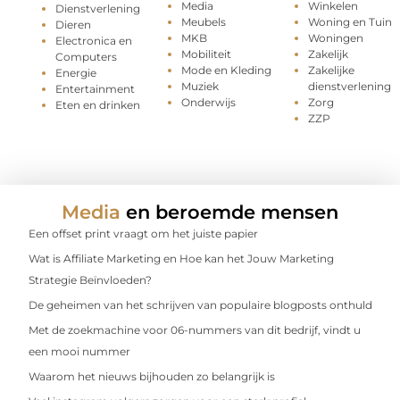
Media
Winkelen
Dienstverlening
Meubels
Woning en Tuin
Dieren
MKB
Woningen
Electronica en
Mobiliteit
Zakelijk
Computers
Mode en Kleding
Zakelijke
Energie
Muziek
dienstverlening
Entertainment
Onderwijs
Zorg
Eten en drinken
ZZP
Media
en beroemde mensen
Een offset print vraagt om het juiste papier
Wat is Affiliate Marketing en Hoe kan het Jouw Marketing
Strategie Beïnvloeden?
De geheimen van het schrijven van populaire blogposts onthuld
Met de zoekmachine voor 06-nummers van dit bedrijf, vindt u
een mooi nummer
Waarom het nieuws bijhouden zo belangrijk is