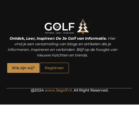
Linkjes kopen: een slimme zet of een dure vergissing?
Kan je geld verdienen met een website? De waarheid achter het digitale verdienmodel
Ontdek, Leer, Inspireer: De 3e Golf van Informatie.
Hier
vind je een verzameling van blogs en artikelen die je
informeren, inspireren en verbinden. Blijf op de hoogte van
nieuwe inzichten en trends.
Wie zijn wij?
Registreer
@2024
www.3egolf.nl.
All Right Reserved.