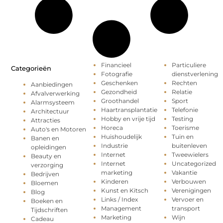
Financieel
Particuliere
Categorieën
Fotografie
dienstverlening
Geschenken
Rechten
Aanbiedingen
Gezondheid
Relatie
Afvalverwerking
Groothandel
Sport
Alarmsysteem
Haartransplantatie
Telefonie
Architectuur
Hobby en vrije tijd
Testing
Attracties
Horeca
Toerisme
Auto's en Motoren
Huishoudelijk
Tuin en
Banen en
Industrie
buitenleven
opleidingen
Internet
Tweewielers
Beauty en
Internet
Uncategorized
verzorging
marketing
Vakantie
Bedrijven
Kinderen
Verbouwen
Bloemen
Kunst en Kitsch
Verenigingen
Blog
Links / Index
Vervoer en
Boeken en
Management
transport
Tijdschriften
Marketing
Wijn
Cadeau