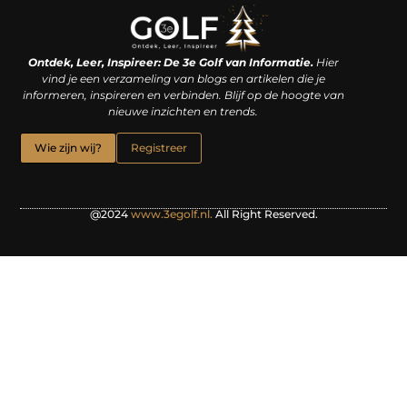
Linkjes kopen: een slimme zet of een dure vergissing?
Kan je geld verdienen met een website? De waarheid achter het digitale verdienmodel
Ontdek, Leer, Inspireer: De 3e Golf van Informatie.
Hier
vind je een verzameling van blogs en artikelen die je
informeren, inspireren en verbinden. Blijf op de hoogte van
nieuwe inzichten en trends.
Wie zijn wij?
Registreer
@2024
www.3egolf.nl.
All Right Reserved.