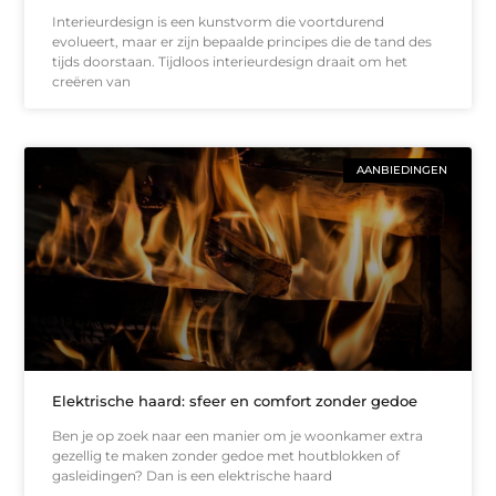
Interieurdesign is een kunstvorm die voortdurend
evolueert, maar er zijn bepaalde principes die de tand des
tijds doorstaan. Tijdloos interieurdesign draait om het
creëren van
AANBIEDINGEN
Elektrische haard: sfeer en comfort zonder gedoe
Ben je op zoek naar een manier om je woonkamer extra
gezellig te maken zonder gedoe met houtblokken of
gasleidingen? Dan is een elektrische haard