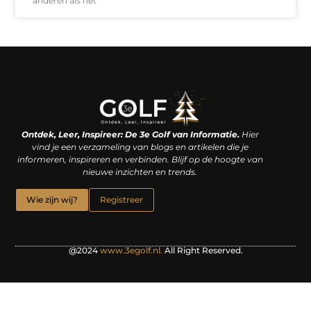
anderen als het
Linkjes kopen: een slimme zet of een dure vergissing?
Kan je geld verdienen met een website? De waarheid achter het digitale verdienmodel
Ontdek, Leer, Inspireer: De 3e Golf van Informatie.
Hier
vind je een verzameling van blogs en artikelen die je
informeren, inspireren en verbinden. Blijf op de hoogte van
nieuwe inzichten en trends.
Wie zijn wij?
Registreer
@2024
www.3egolf.nl.
All Right Reserved.