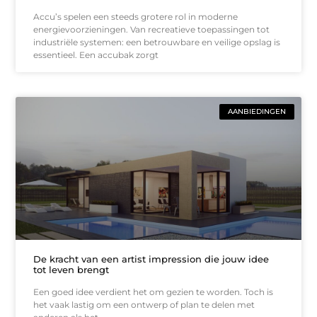
Accu’s spelen een steeds grotere rol in moderne
energievoorzieningen. Van recreatieve toepassingen tot
industriële systemen: een betrouwbare en veilige opslag is
essentieel. Een accubak zorgt
AANBIEDINGEN
De kracht van een artist impression die jouw idee
tot leven brengt
Een goed idee verdient het om gezien te worden. Toch is
het vaak lastig om een ontwerp of plan te delen met