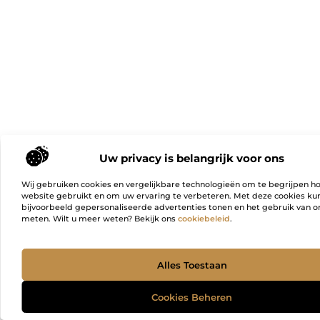
Uw privacy is belangrijk voor ons
Wij gebruiken cookies en vergelijkbare technologieën om te begrijpen h
website gebruikt en om uw ervaring te verbeteren. Met deze cookies k
bijvoorbeeld gepersonaliseerde advertenties tonen en het gebruik van on
meten. Wilt u meer weten? Bekijk ons
cookiebeleid
.
Ga Naa
Alles Toestaan
Cookies Beheren