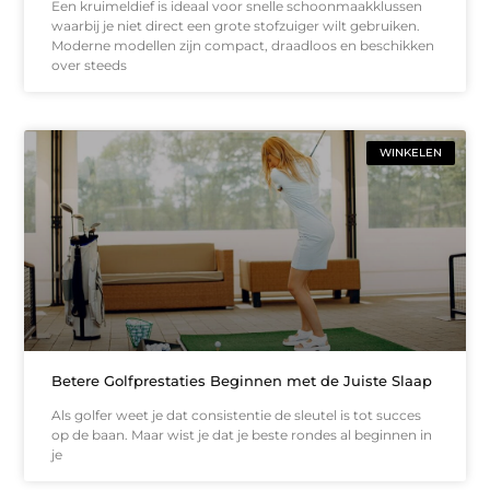
Een kruimeldief is ideaal voor snelle schoonmaakklussen
waarbij je niet direct een grote stofzuiger wilt gebruiken.
Moderne modellen zijn compact, draadloos en beschikken
over steeds
WINKELEN
Betere Golfprestaties Beginnen met de Juiste Slaap
Als golfer weet je dat consistentie de sleutel is tot succes
op de baan. Maar wist je dat je beste rondes al beginnen in
je