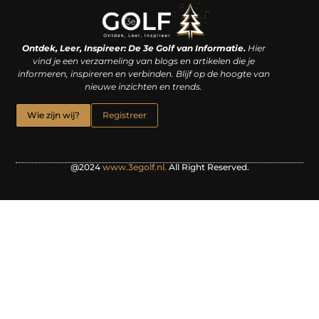
Linkjes kopen: een slimme zet of een dure vergissing?
Kan je geld verdienen met een website? De waarheid achter het digitale verdienmodel
Ontdek, Leer, Inspireer: De 3e Golf van Informatie.
Hier
vind je een verzameling van blogs en artikelen die je
informeren, inspireren en verbinden. Blijf op de hoogte van
nieuwe inzichten en trends.
Wie zijn wij?
Registreer
@2024
www.3egolf.nl.
All Right Reserved.