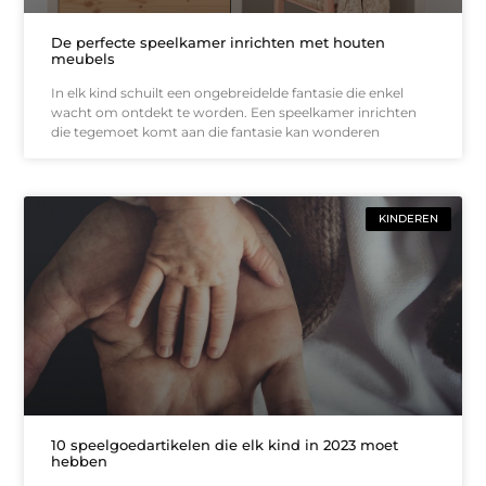
De perfecte speelkamer inrichten met houten
meubels
In elk kind schuilt een ongebreidelde fantasie die enkel
wacht om ontdekt te worden. Een speelkamer inrichten
die tegemoet komt aan die fantasie kan wonderen
KINDEREN
10 speelgoedartikelen die elk kind in 2023 moet
hebben