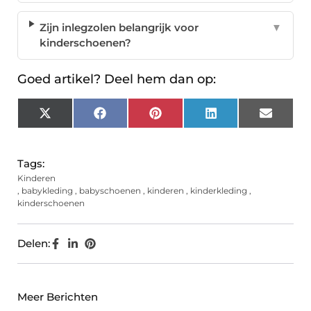
Zijn inlegzolen belangrijk voor
▼
kinderschoenen?
Goed artikel? Deel hem dan op:
X
Facebook
Pinterest
LinkedIn
Email
(Twitter)
Tags:
Kinderen
,
babykleding
,
babyschoenen
,
kinderen
,
kinderkleding
,
kinderschoenen
Delen:
Meer Berichten