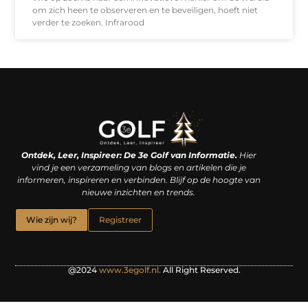
om zich heen te observeren en te beveiligen, hoeft niet
verder te zoeken. Infrarood
Linkjes kopen: een slimme zet of een dure vergissing?
Kan je geld verdienen met een website? De waarheid achter het digitale verdienmodel
Ontdek, Leer, Inspireer: De 3e Golf van Informatie.
Hier
vind je een verzameling van blogs en artikelen die je
informeren, inspireren en verbinden. Blijf op de hoogte van
nieuwe inzichten en trends.
Wie zijn wij?
Registreer
@2024
www.3egolf.nl.
All Right Reserved.