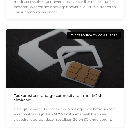
modeaccessoires, gedreven door verschillende belangrijke
factoren, waaronder ontwerpinnovatie, culturele trends en
consumentenvraag naar
ELECTRONICA EN COMPUTERS
Toekomstbestendige connectiviteit met M2M-
simkaart
De digitale wereld vraagt om oplossingen die betrouwbaar
en schaalbaar zijn. Een M2M-simkaart speelt hierin een
sleutelrol doordat deze niet alleen 2G en 3G ondersteunt,