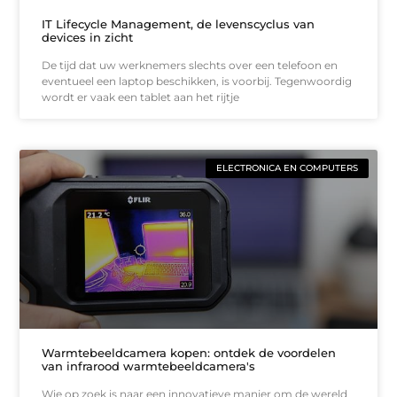
IT Lifecycle Management, de levenscyclus van
devices in zicht
De tijd dat uw werknemers slechts over een telefoon en
eventueel een laptop beschikken, is voorbij. Tegenwoordig
wordt er vaak een tablet aan het rijtje
ELECTRONICA EN COMPUTERS
Warmtebeeldcamera kopen: ontdek de voordelen
van infrarood warmtebeeldcamera's
Wie op zoek is naar een innovatieve manier om de wereld