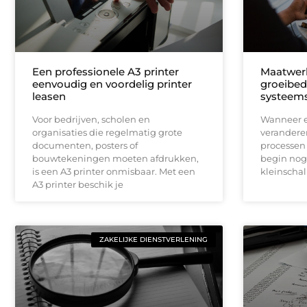
Een professionele A3 printer
Maatwerk
eenvoudig en voordelig printer
groeibed
leasen
systeems
Voor bedrijven, scholen en
Wanneer ee
organisaties die regelmatig grote
veranderen
documenten, posters of
processen 
bouwtekeningen moeten afdrukken,
begin nog
is een A3 printer onmisbaar. Met een
kleinscha
A3 printer beschik je
ZAKELIJKE DIENSTVERLENING