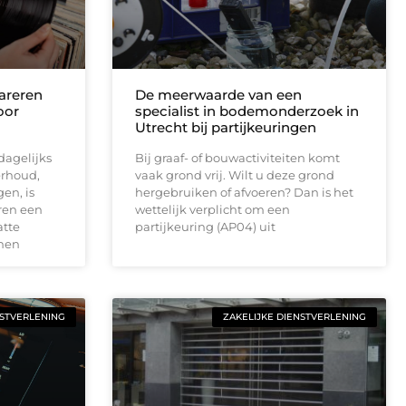
areren
De meerwaarde van een
oor
specialist in bodemonderzoek in
Utrecht bij partijkeuringen
dagelijks
Bij graaf- of bouwactiviteiten komt
rhoud,
vaak grond vrij. Wilt u deze grond
en, is
hergebruiken of afvoeren? Dan is het
ren een
wettelijk verplicht om een
atte
partijkeuring (AP04) uit
jnen
NSTVERLENING
ZAKELIJKE DIENSTVERLENING