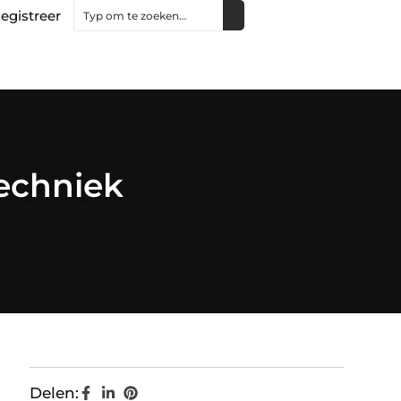
egistreer
techniek
Delen: