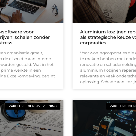
software voor
Aluminium kozijnen rep
rijven: schalen zonder
als strategische keuze v
tress
corporaties
n organisatie groeit,
Voor woningcorporaties die 
 de eisen die aan interne
te maken hebben met onde
worden gesteld. Wat in het
renovatie en schademelding
 prima werkte in een
aluminium kozijnen repare
lige Excel-omgeving, begint
relevante en vaak ondersch
oplossing. Schade aan kozi
ZAKELIJKE DIENSTVERLENING
ZAKELIJKE DIE