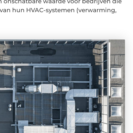
an onschatbare waarde voor bedrijven die
g van hun HVAC-systemen (verwarming,