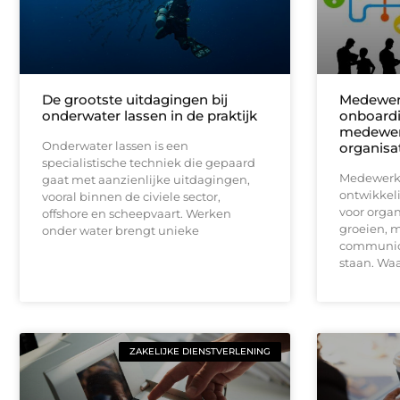
De grootste uitdagingen bij
Medewer
onderwater lassen in de praktijk
onboardi
medewerk
Onderwater lassen is een
organisa
specialistische techniek die gepaard
Medewerke
gaat met aanzienlijke uitdagingen,
ontwikkel
vooral binnen de civiele sector,
voor organ
offshore en scheepvaart. Werken
groeien, m
onder water brengt unieke
communica
staan. Wa
ZAKELIJKE DIENSTVERLENING