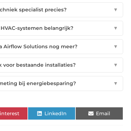
chniek specialist precies?
▼
n HVAC-systemen belangrijk?
▼
a Airflow Solutions nog meer?
▼
k voor bestaande installaties?
▼
meting bij energiebesparing?
▼
interest
LinkedIn
Email