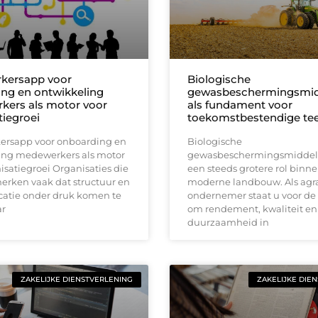
kersapp voor
Biologische
ng en ontwikkeling
gewasbeschermingsmid
ers als motor voor
als fundament voor
tiegroei
toekomstbestendige tee
rsapp voor onboarding en
Biologische
ing medewerkers als motor
gewasbeschermingsmiddel
isatiegroei Organisaties die
een steeds grotere rol binn
erken vaak dat structuur en
moderne landbouw. Als agra
tie onder druk komen te
ondernemer staat u voor de
ar
om rendement, kwaliteit en
duurzaamheid in
ZAKELIJKE DIENSTVERLENING
ZAKELIJKE DIE