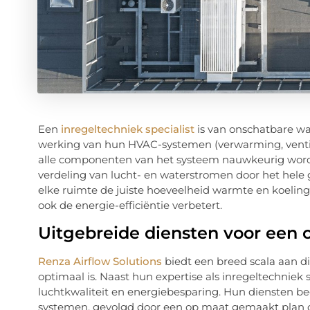
Een
inregeltechniek specialist
is van onschatbare wa
werking van hun HVAC-systemen (verwarming, ventilat
alle componenten van het systeem nauwkeurig worden
verdeling van lucht- en waterstromen door het hele g
elke ruimte de juiste hoeveelheid warmte en koeling
ook de energie-efficiëntie verbetert.
Uitgebreide diensten voor een 
Renza Airflow Solutions
biedt een breed scala aan d
optimaal is. Naast hun expertise als inregeltechniek s
luchtkwaliteit en energiebesparing. Hun diensten 
systemen, gevolgd door een op maat gemaakt plan om 