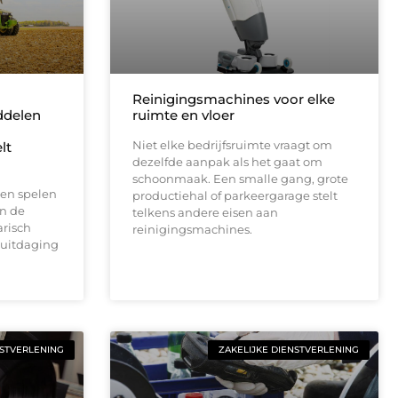
Reinigingsmachines voor elke
delen
ruimte en vloer
Niet elke bedrijfsruimte vraagt om
lt
dezelfde aanpak als het gaat om
schoonmaak. Een smalle gang, grote
en spelen
productiehal of parkeergarage stelt
en de
telkens andere eisen aan
risch
reinigingsmachines.
 uitdaging
NSTVERLENING
ZAKELIJKE DIENSTVERLENING