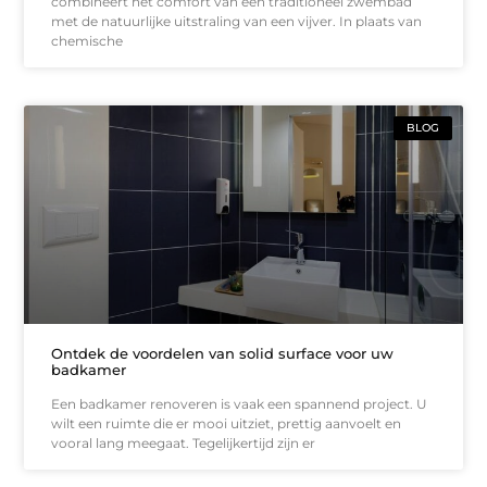
combineert het comfort van een traditioneel zwembad
met de natuurlijke uitstraling van een vijver. In plaats van
chemische
BLOG
Ontdek de voordelen van solid surface voor uw
badkamer
Een badkamer renoveren is vaak een spannend project. U
wilt een ruimte die er mooi uitziet, prettig aanvoelt en
vooral lang meegaat. Tegelijkertijd zijn er