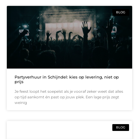
BLOG
Partyverhuur in Schijndel: kies op levering, niet op
prijs
Je feest loopt het soepelst als je vooraf zeker weet dat alles
op tijd aankomt én past op jouw plek. Een lage prijs zegt
weinig
BLOG