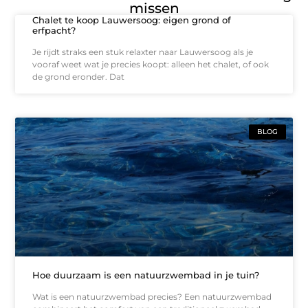
missen
Chalet te koop Lauwersoog: eigen grond of
erfpacht?
Je rijdt straks een stuk relaxter naar Lauwersoog als je
vooraf weet wat je precies koopt: alleen het chalet, of ook
de grond eronder. Dat
BLOG
Hoe duurzaam is een natuurzwembad in je tuin?
Wat is een natuurzwembad precies? Een natuurzwembad