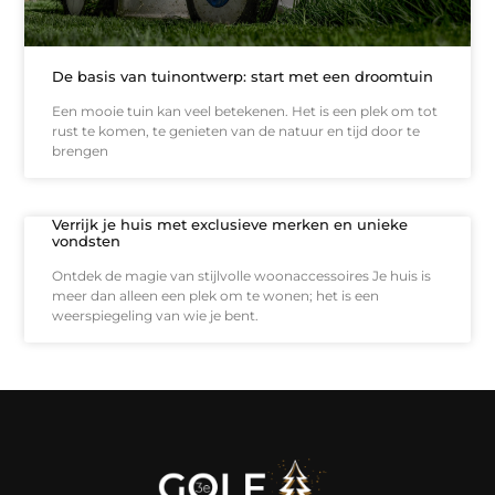
De basis van tuinontwerp: start met een droomtuin
Een mooie tuin kan veel betekenen. Het is een plek om tot
rust te komen, te genieten van de natuur en tijd door te
brengen
Verrijk je huis met exclusieve merken en unieke
vondsten
Ontdek de magie van stijlvolle woonaccessoires Je huis is
meer dan alleen een plek om te wonen; het is een
weerspiegeling van wie je bent.