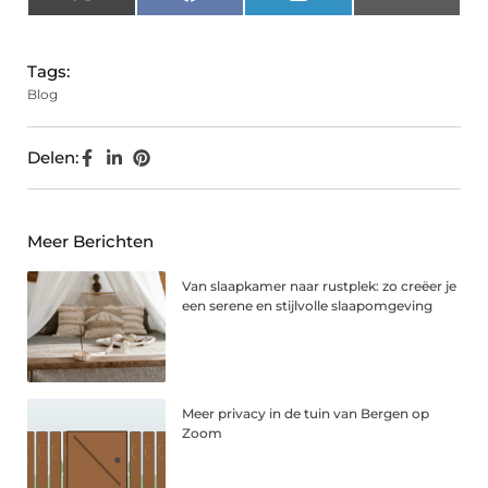
X
Facebook
LinkedIn
Email
(Twitter)
Tags:
Blog
Delen:
Meer Berichten
Van slaapkamer naar rustplek: zo creëer je
een serene en stijlvolle slaapomgeving
Meer privacy in de tuin van Bergen op
Zoom