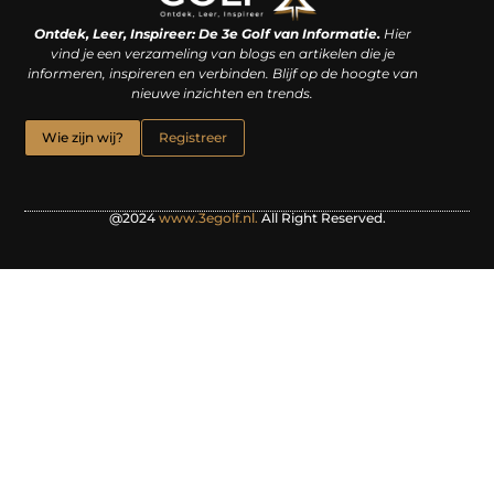
Linkjes kopen: een slimme zet of een dure vergissing?
Kan je geld verdienen met een website? De waarheid achter het digitale verdienmodel
Ontdek, Leer, Inspireer: De 3e Golf van Informatie.
Hier
vind je een verzameling van blogs en artikelen die je
informeren, inspireren en verbinden. Blijf op de hoogte van
nieuwe inzichten en trends.
Wie zijn wij?
Registreer
@2024
www.3egolf.nl.
All Right Reserved.