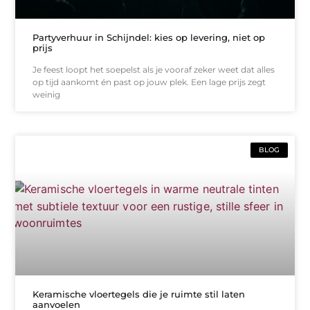
Partyverhuur in Schijndel: kies op levering, niet op
prijs
Je feest loopt het soepelst als je vooraf zeker weet dat alles
op tijd aankomt én past op jouw plek. Een lage prijs zegt
weinig
BLOG
Keramische vloertegels die je ruimte stil laten
aanvoelen