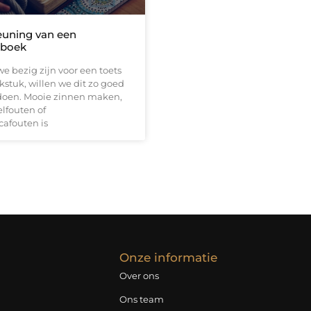
uning van een
boek
 bezig zijn voor een toets
kstuk, willen we dit zo goed
doen. Mooie zinnen maken,
lfouten of
afouten is
Onze informatie
Over ons
Ons team