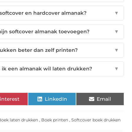
n softcover en hardcover almanak?
▼
mijn softcover almanak toevoegen?
▼
ukken beter dan zelf printen?
▼
 ik een almanak wil laten drukken?
▼
interest
LinkedIn
Email
Boek laten drukken
,
Boek printen
,
Softcover boek drukken