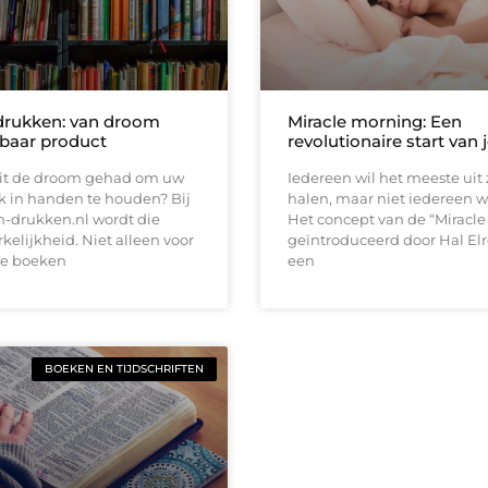
drukken: van droom
Miracle morning: Een
tbaar product
revolutionaire start van 
oit de droom gehad om uw
Iedereen wil het meeste uit 
k in handen te houden? Bij
halen, maar niet iedereen w
n-drukken.nl wordt die
Het concept van de “Miracle
elijkheid. Niet alleen voor
geïntroduceerd door Hal Elr
le boeken
een
BOEKEN EN TIJDSCHRIFTEN