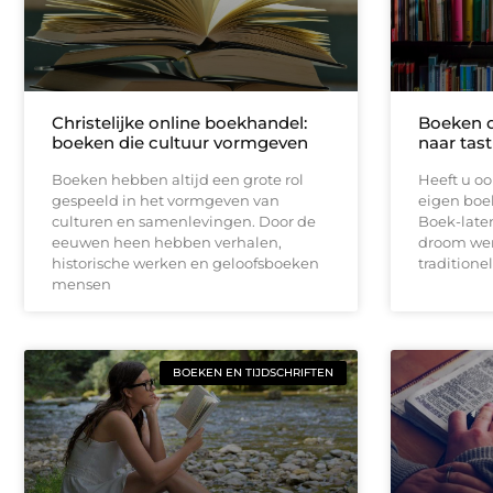
Christelijke online boekhandel:
Boeken 
boeken die cultuur vormgeven
naar tas
Boeken hebben altijd een grote rol
Heeft u o
gespeeld in het vormgeven van
eigen boe
culturen en samenlevingen. Door de
Boek-late
eeuwen heen hebben verhalen,
droom werk
historische werken en geloofsboeken
traditione
mensen
BOEKEN EN TIJDSCHRIFTEN