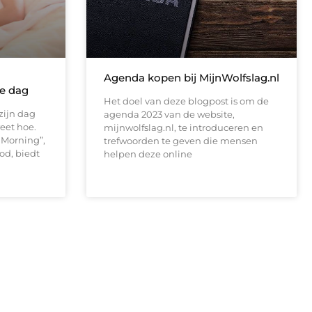
Agenda kopen bij MijnWolfslag.nl
je dag
Het doel van deze blogpost is om de
zijn dag
agenda 2023 van de website,
eet hoe.
mijnwolfslag.nl, te introduceren en
 Morning”,
trefwoorden te geven die mensen
od, biedt
helpen deze online