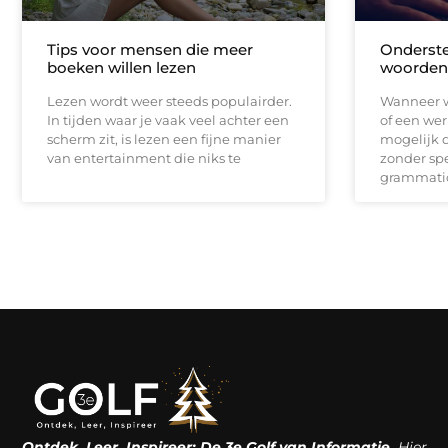
Tips voor mensen die meer
Onderste
boeken willen lezen
woorden
Lezen wordt weer steeds populairder.
Wanneer we
In tijden waar je vaak veel achter een
of een wer
scherm zit, is lezen een fijne manier
mogelijk 
van entertainment die niks te
zonder spe
grammatic
Ontdek, Leer, Inspireer: De 3e Golf van Informatie.
Hier