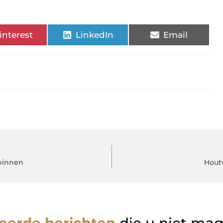
interest
LinkedIn
Email
 binnen
Hout