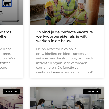
boards
Zo vind je de perfecte vacature
elke
werkvoorbereider als je wilt
werken in de bouw
nen snel
De bouwsector is volop in
ntoren,
ontwikkeling en biedt kansen voor
dio’s. Waar
vakmensen die structuur, technisch
tzitten
inzicht en organisatievermogen
dbare
combineren. De functie van
werkvoorbereider is daarin cruciaal:
ZAKELIJK
ZAKELIJK