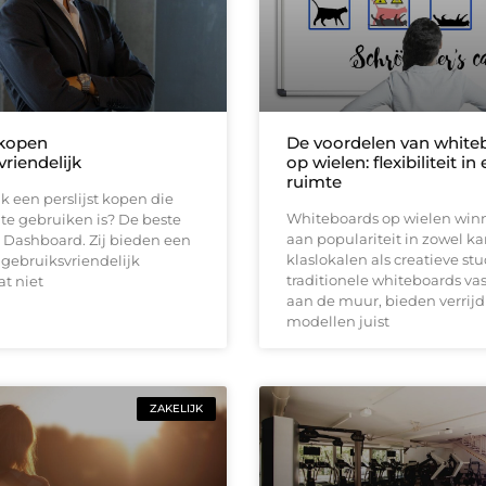
 kopen
De voordelen van white
riendelijk
op wielen: flexibiliteit in 
ruimte
k een perslijst kopen die
Whiteboards op wielen win
te gebruiken is? De beste
aan populariteit in zowel ka
R Dashboard. Zij bieden een
klaslokalen als creatieve stu
gebruiksvriendelijk
traditionele whiteboards vas
t niet
aan de muur, bieden verrij
modellen juist
ZAKELIJK