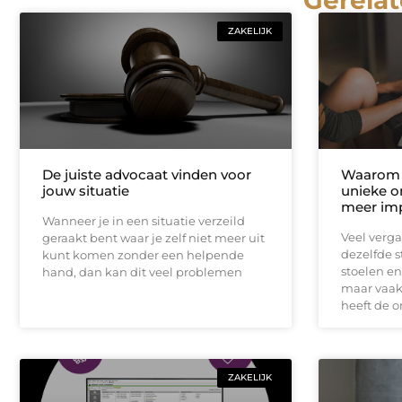
Gerelat
ZAKELIJK
De juiste advocaat vinden voor
Waarom 
jouw situatie
unieke o
meer im
Wanneer je in een situatie verzeild
Veel verga
geraakt bent waar je zelf niet meer uit
dezelfde s
kunt komen zonder een helpende
stoelen en
hand, dan kan dit veel problemen
maar vaak 
heeft de 
ZAKELIJK