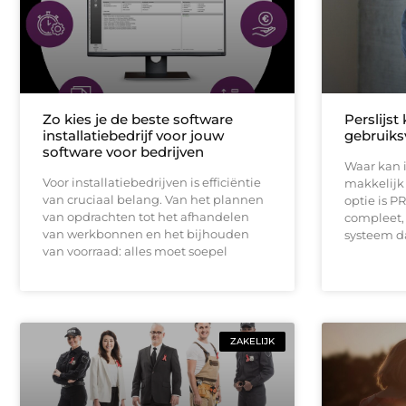
Zo kies je de beste software
Perslijst
installatiebedrijf voor jouw
gebruiksv
software voor bedrijven
Waar kan i
Voor installatiebedrijven is efficiëntie
makkelijk 
van cruciaal belang. Van het plannen
optie is P
van opdrachten tot het afhandelen
compleet, 
van werkbonnen en het bijhouden
systeem da
van voorraad: alles moet soepel
ZAKELIJK