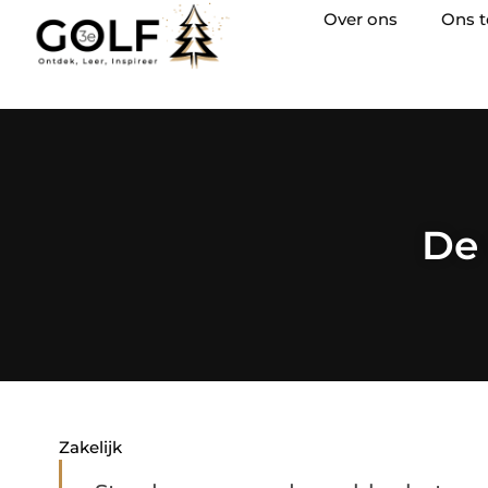
Over ons
Ons 
De
Zakelijk