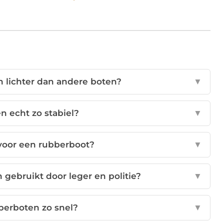
 lichter dan andere boten?
▼
n echt zo stabiel?
▼
voor een rubberboot?
▼
ebruikt door leger en politie?
▼
berboten zo snel?
▼