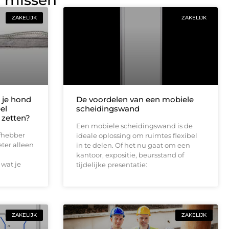
g missen
ZAKELIJK
ZAKELIJK
 je hond
De voordelen van een mobiele
el
scheidingswand
 zetten?
Een mobiele scheidingswand is de
efhebber
ideale oplossing om ruimtes flexibel
eter alleen
in te delen. Of het nu gaat om een
kantoor, expositie, beursstand of
 wat je
tijdelijke presentatie:
ZAKELIJK
ZAKELIJK