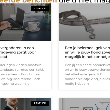
eerde berichten
die u niet ma
ZAKELIJK
vergaderen in een
Ben je helemaal gek van
mgeving zorgt voor
en wil je jouw hond zove
pact
mogelijk in het zonnetje
deringen vinden plaats in
Ben jij een echte hondenli
tandaard ruimtes: een tafel,
en wil je jouw trouwe viervo
 een scherm. Functioneel,
het allerbeste geven? Bij
weinig inspirerend. Toch
hondenpleintje vind je alles
omgeving waarin je
nodig hebt om
ZAKELIJK