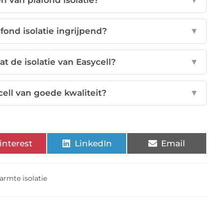
n van plafond isolatie?
▼
afond isolatie ingrijpend?
▼
at de isolatie van Easycell?
▼
ycell van goede kwaliteit?
▼
interest
LinkedIn
Email
rmte isolatie