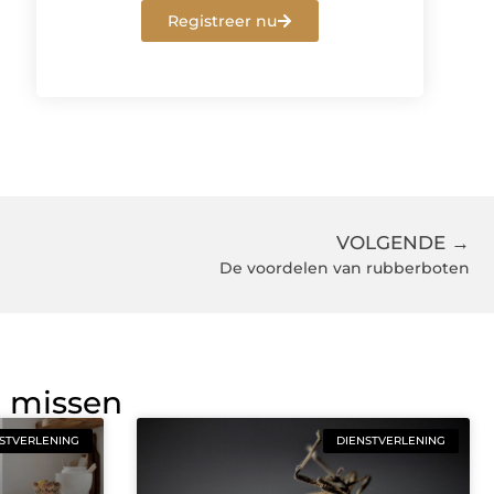
Registreer nu
VOLGENDE →
De voordelen van rubberboten
g missen
STVERLENING
DIENSTVERLENING