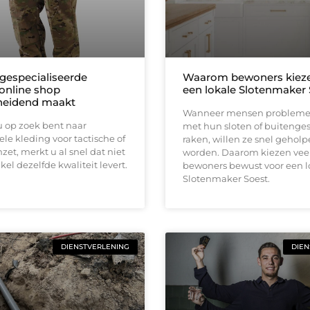
gespecialiseerde
Waarom bewoners kieze
 online shop
een lokale Slotenmaker 
heidend maakt
Wanneer mensen problem
 op zoek bent naar
met hun sloten of buitenge
ele kleding voor tactische of
raken, willen ze snel gehol
nzet, merkt u al snel dat niet
worden. Daarom kiezen vee
kel dezelfde kwaliteit levert.
bewoners bewust voor een l
Slotenmaker Soest.
DIENSTVERLENING
DIEN