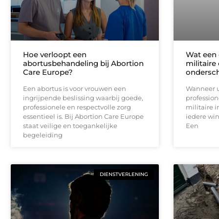
Hoe verloopt een
Wat een 
abortusbehandeling bij Abortion
militaire
Care Europe?
ondersc
Een abortus is voor vrouwen een
Wanneer u
ingrijpende beslissing waarbij goede,
profession
professionele en respectvolle zorg
militaire i
essentieel is. Bij Abortion Care Europe
iedere win
staat veilige en toegankelijke
Een
begeleiding
DIENSTVERLENING