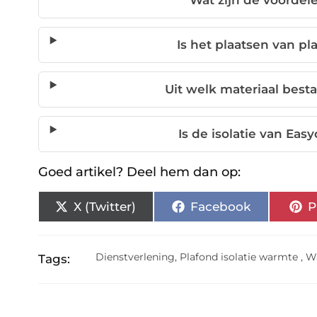
Wat zijn de voordele
Is het plaatsen van pl
Uit welk materiaal besta
Is de isolatie van Eas
Goed artikel? Deel hem dan op:
X (Twitter)
Facebook
P
Dienstverlening
,
Plafond isolatie warmte
,
Wa
Tags: