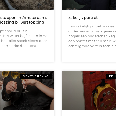
tstoppen in Amsterdam:
zakelijk portret
lossing bij verstopping
Een zakelijk portret voor ee
t riool in huis is
ondernemer of werkgever w
. Het water blijft staan in de
nogals een onderschat. Zeg 
het toilet spoelt slecht door
een portret met een saaie w
t een sterke rioollucht
achtergrond verteld toch ni
DIENSTVERLENING
DIEN