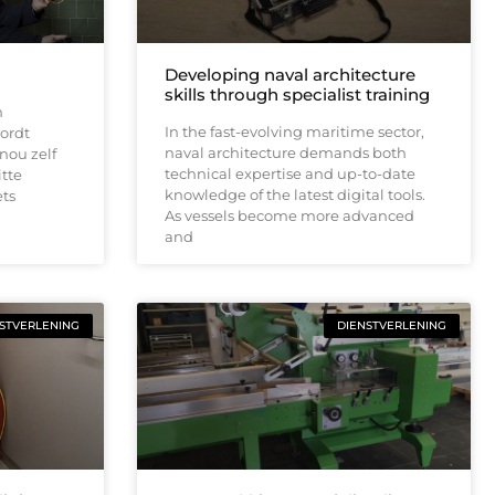
Developing naval architecture
skills through specialist training
n
In the fast-evolving maritime sector,
ordt
naval architecture demands both
nou zelf
technical expertise and up-to-date
itte
knowledge of the latest digital tools.
ets
As vessels become more advanced
and
STVERLENING
DIENSTVERLENING