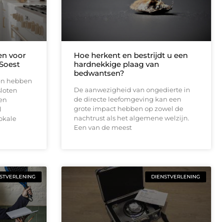
n voor
Hoe herkent en bestrijdt u een
Soest
hardnekkige plaag van
bedwantsen?
en hebben
De aanwezigheid van ongedierte in
sloten
de directe leefomgeving kan een
pen
grote impact hebben op zowel de
l
nachtrust als het algemene welzijn.
okale
Een van de meest
STVERLENING
DIENSTVERLENING