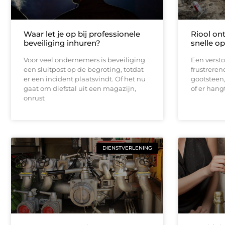
Waar let je op bij professionele
Riool on
beveiliging inhuren?
snelle op
Voor veel ondernemers is beveiliging
Een verstop
een sluitpost op de begroting, totdat
frustrerend
er een incident plaatsvindt. Of het nu
gootsteen, 
gaat om diefstal uit een magazijn,
of er hang
onrust
DIENSTVERLENING