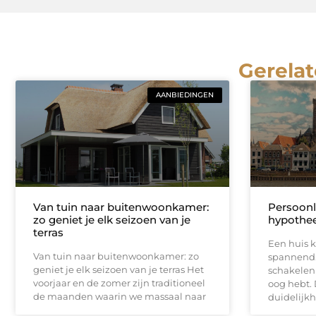
Gerelat
AANBIEDINGEN
Van tuin naar buitenwoonkamer:
Persoonl
zo geniet je elk seizoen van je
hypothee
terras
Een huis k
Van tuin naar buitenwoonkamer: zo
spannend.
geniet je elk seizoen van je terras Het
schakelen 
voorjaar en de zomer zijn traditioneel
oog hebt. 
de maanden waarin we massaal naar
duidelijkh