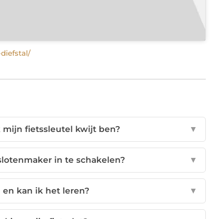
diefstal/
k mijn fietssleutel kwijt ben?
▼
slotenmaker in te schakelen?
▼
 en kan ik het leren?
▼