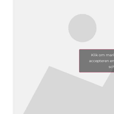
Klik om mark
accepteren en
sc