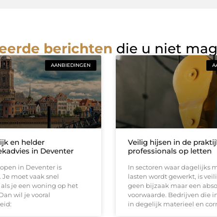
eerde berichten
die u niet ma
AANBIEDINGEN
A
ijk en helder
Veilig hijsen in de prakti
kadvies in Deventer
professionals op letten
open in Deventer is
In sectoren waar dagelijks 
 Je moet vaak snel
lasten wordt gewerkt, is vei
als je een woning op het
geen bijzaak maar een abso
Dan wil je vooral
voorwaarde. Bedrijven die i
eid:
in degelijk materieel en cor