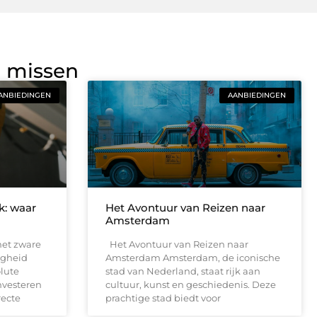
g missen
ANBIEDINGEN
AANBIEDINGEN
jk: waar
Het Avontuur van Reizen naar
Amsterdam
met zware
Het Avontuur van Reizen naar
ligheid
Amsterdam Amsterdam, de iconische
lute
stad van Nederland, staat rijk aan
nvesteren
cultuur, kunst en geschiedenis. Deze
recte
prachtige stad biedt voor