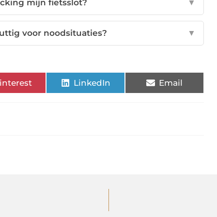
cking mijn fietsslot?
▼
nuttig voor noodsituaties?
▼
interest
LinkedIn
Email