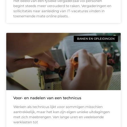
Het beeld van een fysieke vergaderzaal vol personen
begint steeds meer verouderd te raken. Vergaderingen en
sollicitaties naar aanleiding van IT-vacatures vinden in
toenemende mate online plaats.
BANEN EN OPLEIDINGEN
Voor- en nadelen van een technicus
Werken als technicus lijkt voor sommigen misschien
aantrekkelijk, maar het kan zijn eigen unieke uitdagingen
met zich meebrengen. Van lange uren en veeleisende
werklasten tot