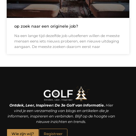
op zoek naar een originele job?
Na een lange tijd dezelfde job uitoefenen willen de meeste
mensen eens iets nieuws proberen, een nieuwe uitdaging
aangaan. De meeste zoeken daarom eerst naar
Linkjes kopen: een slimme zet of een dure vergissing?
Kan je geld verdienen met een website? De waarheid achter het digitale verdienmodel
Ontdek, Leer, Inspireer: De 3e Golf van Informatie.
Hier
vind je een verzameling van blogs en artikelen die je
informeren, inspireren en verbinden. Blijf op de hoogte van
nieuwe inzichten en trends.
Wie zijn wij?
Registreer