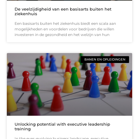
De veelzijdigheid van een basisarts buiten het
ziekenhuis
Een basisarts buiten het ziekenhuis biedt een scala aan
mogelijkheden en voordelen voor bedrijven die willen
investeren in de gezondheid en het welzijn van hun
BANEN EN OPLEIDINGEN
Unlocking potential with executive leadership
training
In the ever-evolving business landscape, executive