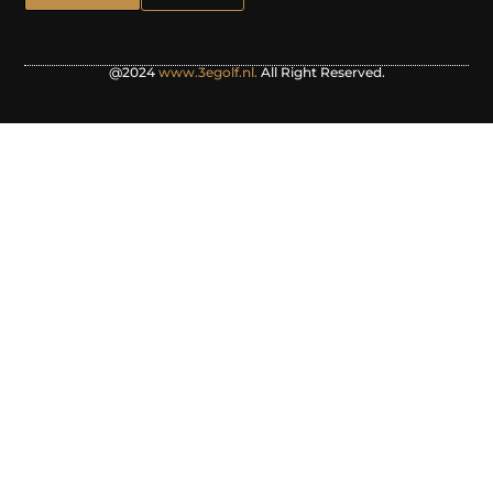
@2024
www.3egolf.nl.
All Right Reserved.