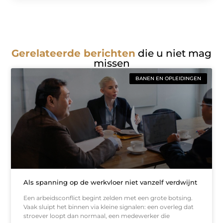
Gerelateerde berichten
die u niet mag
missen
BANEN EN OPLEIDINGEN
Als spanning op de werkvloer niet vanzelf verdwijnt
Een arbeidsconflict begint zelden met een grote botsing.
Vaak sluipt het binnen via kleine signalen: een overleg dat
stroever loopt dan normaal, een medewerker die