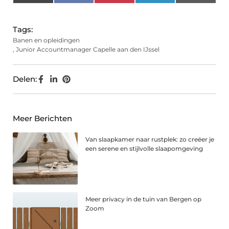
(Twitter)
Tags:
Banen en opleidingen
,
Junior Accountmanager Capelle aan den IJssel
Delen:
Meer Berichten
Van slaapkamer naar rustplek: zo creëer je
een serene en stijlvolle slaapomgeving
Meer privacy in de tuin van Bergen op
Zoom