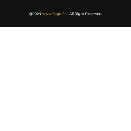
@2024
www.3egolf.nl.
All Right Reserved.