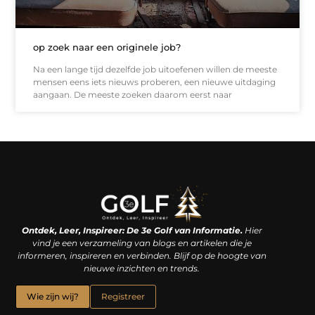
op zoek naar een originele job?
Na een lange tijd dezelfde job uitoefenen willen de meeste
mensen eens iets nieuws proberen, een nieuwe uitdaging
aangaan. De meeste zoeken daarom eerst naar
Linkjes kopen: een slimme zet of een dure vergissing?
Kan je geld verdienen met een website? De waarheid achter het digitale verdienmodel
Ontdek, Leer, Inspireer: De 3e Golf van Informatie.
Hier
vind je een verzameling van blogs en artikelen die je
informeren, inspireren en verbinden. Blijf op de hoogte van
nieuwe inzichten en trends.
Wie zijn wij?
Registreer