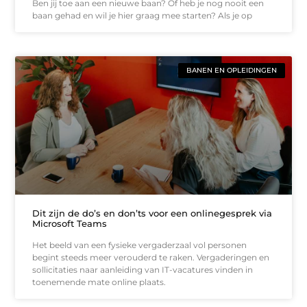
Ben jij toe aan een nieuwe baan? Of heb je nog nooit een
baan gehad en wil je hier graag mee starten? Als je op
BANEN EN OPLEIDINGEN
Dit zijn de do’s en don’ts voor een onlinegesprek via
Microsoft Teams
Het beeld van een fysieke vergaderzaal vol personen
begint steeds meer verouderd te raken. Vergaderingen en
sollicitaties naar aanleiding van IT-vacatures vinden in
toenemende mate online plaats.