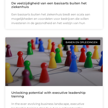
De veelzijdigheid van een basisarts buiten het
ziekenhuis
Een basisarts buiten het ziekenhuis biedt een scala aan
mogelijkheden en voordelen voor bedrijven die willen
investeren in de gezondheid en het welzijn van hun
BANEN EN OPLEIDINGEN
Unlocking potential with executive leadership
training
In the ever-evolving business landscape, executive