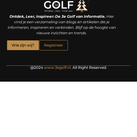
Linkjes kopen: een slimme zet of een dure vergissing?
Kan je geld verdienen met een website? De waarheid achter het digitale verdienmodel
Ontdek, Leer, Inspireer: De 3e Golf van Informatie.
Hier
vind je een verzameling van blogs en artikelen die je
informeren, inspireren en verbinden. Blijf op de hoogte van
nieuwe inzichten en trends.
Wie zijn wij?
Registreer
@2024
www.3egolf.nl.
All Right Reserved.