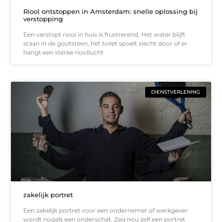
Riool ontstoppen in Amsterdam: snelle oplossing bij
verstopping
Een verstopt riool in huis is frustrerend. Het water blijft
staan in de gootsteen, het toilet spoelt slecht door of er
hangt een sterke rioollucht
DIENSTVERLENING
zakelijk portret
Een zakelijk portret voor een ondernemer of werkgever
wordt nogals een onderschat. Zeg nou zelf een portret