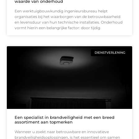
waarde van onderhoud
Een werktuigbouwkundig ingenieursbureau helpt
organisaties bij het waarborgen van de betrouwbaarheid
en levensduur van hun technische installaties. Onderhoud
vormt hierin een belangrijke factor: door tijdig
DIENSTVERLENING
Een specialist in brandveiligheid met een breed
assortiment aan topmerken
Wanneer u zoekt naar betrouwbare en innovatieve
brandveiligheidsoplossingen, is het essentieel om samen