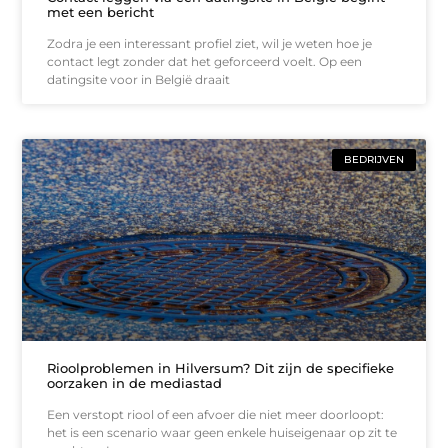
met een bericht
Zodra je een interessant profiel ziet, wil je weten hoe je
contact legt zonder dat het geforceerd voelt. Op een
datingsite voor in België draait
BEDRIJVEN
Rioolproblemen in Hilversum? Dit zijn de specifieke
oorzaken in de mediastad
Een verstopt riool of een afvoer die niet meer doorloopt:
het is een scenario waar geen enkele huiseigenaar op zit te