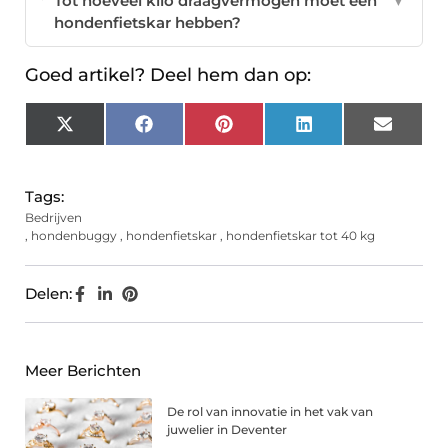
Tot hoeveel kilo draagvermogen moet een
▼
hondenfietskar hebben?
Goed artikel? Deel hem dan op:
X
Facebook
Pinterest
LinkedIn
Email
(Twitter)
Tags:
Bedrijven
,
hondenbuggy
,
hondenfietskar
,
hondenfietskar tot 40 kg
Delen:
Meer Berichten
De rol van innovatie in het vak van
juwelier in Deventer