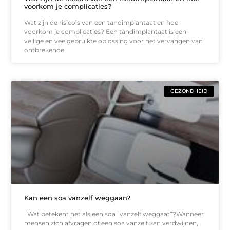
voorkom je complicaties?
Wat zijn de risico’s van een tandimplantaat en hoe
voorkom je complicaties? Een tandimplantaat is een
veilige en veelgebruikte oplossing voor het vervangen van
ontbrekende
GEZONDHEID
Kan een soa vanzelf weggaan?
Wat betekent het als een soa “vanzelf weggaat”?Wanneer
mensen zich afvragen of een soa vanzelf kan verdwijnen,