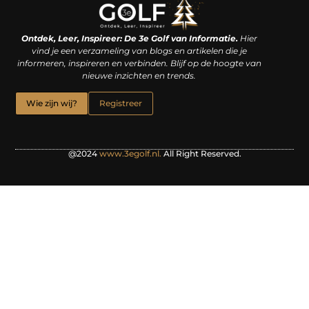
Linkjes kopen: een slimme zet of een dure vergissing?
Kan je geld verdienen met een website? De waarheid achter het digitale verdienmodel
Ontdek, Leer, Inspireer: De 3e Golf van Informatie.
Hier
vind je een verzameling van blogs en artikelen die je
informeren, inspireren en verbinden. Blijf op de hoogte van
nieuwe inzichten en trends.
Wie zijn wij?
Registreer
@2024
www.3egolf.nl.
All Right Reserved.