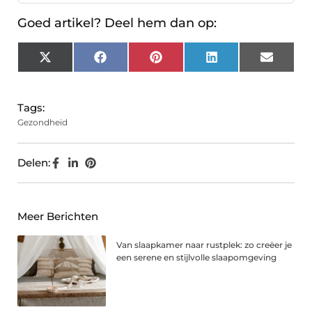
Goed artikel? Deel hem dan op:
X
Facebook
Pinterest
LinkedIn
Email
(Twitter)
Tags:
Gezondheid
Delen:
Meer Berichten
Van slaapkamer naar rustplek: zo creëer je
een serene en stijlvolle slaapomgeving