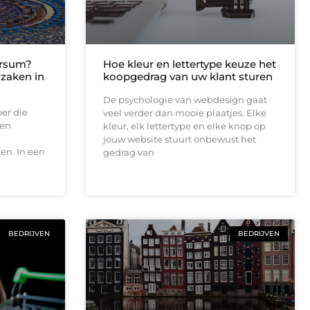
ersum?
Hoe kleur en lettertype keuze het
rzaken in
koopgedrag van uw klant sturen
De psychologie van webdesign gaat
oer die
veel verder dan mooie plaatjes. Elke
een
kleur, elk lettertype en elke knop op
jouw website stuurt onbewust het
en. In een
gedrag van
BEDRIJVEN
BEDRIJVEN