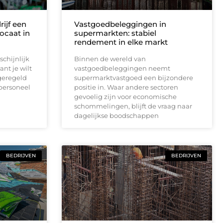
ijf een
Vastgoedbeleggingen in
ocaat in
supermarkten: stabiel
rendement in elke markt
chijnlijk
Binnen de wereld van
nt je wilt
vastgoedbeleggingen neemt
geregeld
supermarktvastgoed een bijzondere
 personeel
positie in. Waar andere sectoren
gevoelig zijn voor economische
schommelingen, blijft de vraag naar
dagelijkse boodschappen
BEDRIJVEN
BEDRIJVEN