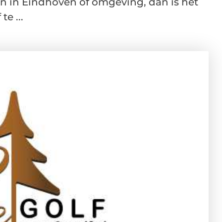
n in Eindhoven of omgeving, dan is het
e ...