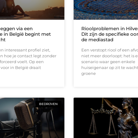
leggen via een
Rioolproblemen in Hilv
e in België begint met
Dit zijn de specifieke oo
cht
de mediastad
n interessant profiel ziet,
Een verstopt riool of een afv
en hoe je contact legt zonder
niet meer doorloopt: het is 
forceerd voelt. Op een
scenario waar geen enkele
 voor in België draait
huiseigenaar op zit te wacht
groene
BEDRIJVEN