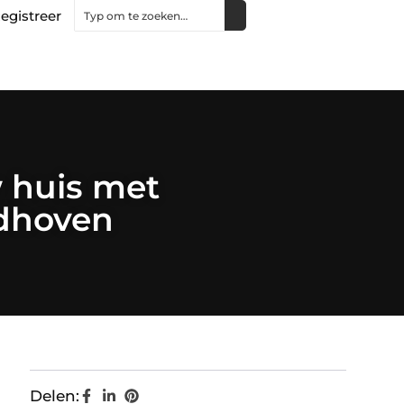
egistreer
w huis met
ndhoven
Delen: