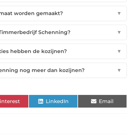
 maat worden gemaakt?
▼
 Timmerbedrijf Schenning?
▼
ties hebben de kozijnen?
▼
henning nog meer dan kozijnen?
▼
interest
LinkedIn
Email