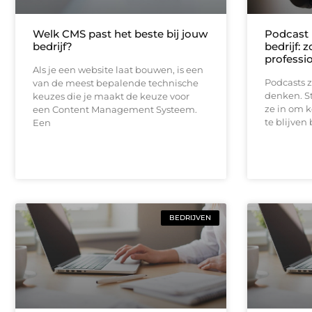
Welk CMS past het beste bij jouw
Podcast 
bedrijf?
bedrijf: 
professi
Als je een website laat bouwen, is een
Podcasts z
van de meest bepalende technische
denken. S
keuzes die je maakt de keuze voor
ze in om k
een Content Management Systeem.
te blijven
Een
BEDRIJVEN