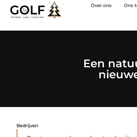
Over ons
Ons 
Een natuu
nieuwe
Bedrijven