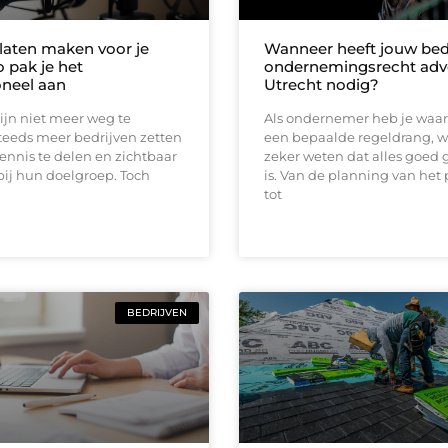
laten maken voor je
Wanneer heeft jouw bedr
zo pak je het
ondernemingsrecht adv
oneel aan
Utrecht nodig?
ijn niet meer weg te
Als ondernemer heb je waars
teeds meer bedrijven zetten
een bepaalde regeldrang, wa
ennis te delen en zichtbaar
zeker weten dat alles goed 
 bij hun doelgroep. Toch
is. Van de planning van het
tot
BEDRIJVEN