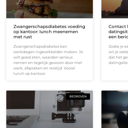
Zwangerschapsdiabetes voeding
Contact 
op kantoor: lunch meenemen
datingsit
met rust
een beri
Zwangerschapsdiabetes kan
Zodra je ee
werkdagen ingewikkelder maken. Je
wil je wet
wilt goed eten, waarden serieus
dat het ge
nemen en tegelijk gewoon door met
datingsite
werk, afspraken en reistijd. Vooral
lunch op kantoor
BEDRIJVEN