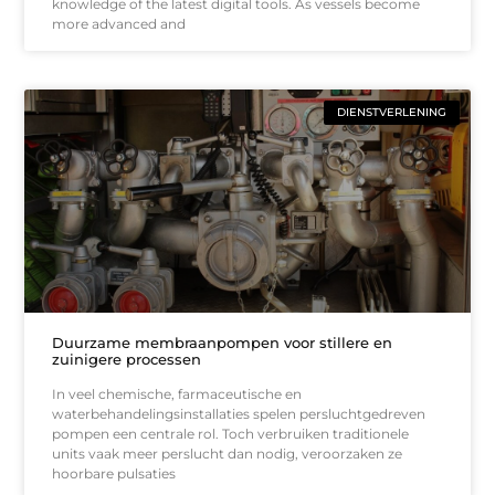
knowledge of the latest digital tools. As vessels become
more advanced and
DIENSTVERLENING
Duurzame membraanpompen voor stillere en
zuinigere processen
In veel chemische, farmaceutische en
waterbehandelingsinstallaties spelen persluchtgedreven
pompen een centrale rol. Toch verbruiken traditionele
units vaak meer perslucht dan nodig, veroorzaken ze
hoorbare pulsaties