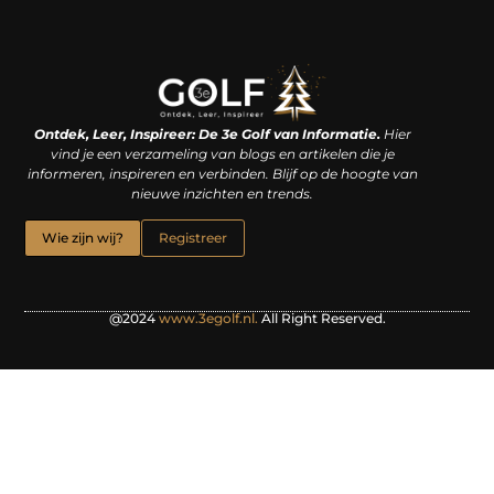
Linkjes kopen: een slimme zet of een dure vergissing?
Kan je geld verdienen met een website? De waarheid achter het digitale verdienmodel
Ontdek, Leer, Inspireer: De 3e Golf van Informatie.
Hier
vind je een verzameling van blogs en artikelen die je
informeren, inspireren en verbinden. Blijf op de hoogte van
nieuwe inzichten en trends.
Wie zijn wij?
Registreer
@2024
www.3egolf.nl.
All Right Reserved.