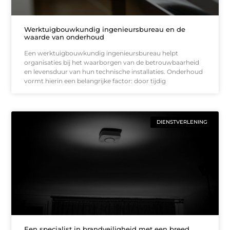
Werktuigbouwkundig ingenieursbureau en de
waarde van onderhoud
Een werktuigbouwkundig ingenieursbureau helpt
organisaties bij het waarborgen van de betrouwbaarheid
en levensduur van hun technische installaties. Onderhoud
vormt hierin een belangrijke factor: door tijdig
DIENSTVERLENING
Een specialist in brandveiligheid met een breed