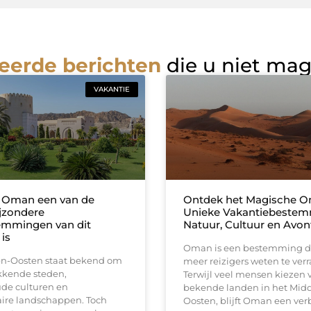
eerde berichten
die u niet ma
VAKANTIE
Oman een van de
Ontdek het Magische O
jzondere
Unieke Vakantiebestem
emmingen van dit
Natuur, Cultuur en Avon
is
Oman is een bestemming di
n-Oosten staat bekend om
meer reizigers weten te verr
kende steden,
Terwijl veel mensen kiezen 
e culturen en
bekende landen in het Mid
aire landschappen. Toch
Oosten, blijft Oman een ve