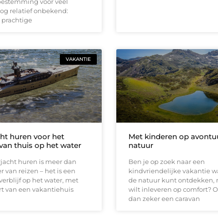
 bestemming voor veel
nog relatief onbekend:
 prachtige
VAKANTIE
ht huren voor het
Met kinderen op avontuu
van thuis op het water
natuur
jacht huren is meer dan
Ben je op zoek naar een
 van reizen – het is een
kindvriendelijke vakantie wa
erblijf op het water, met
de natuur kunt ontdekken, 
t van een vakantiehuis
wilt inleveren op comfort?
dan zeker een caravan