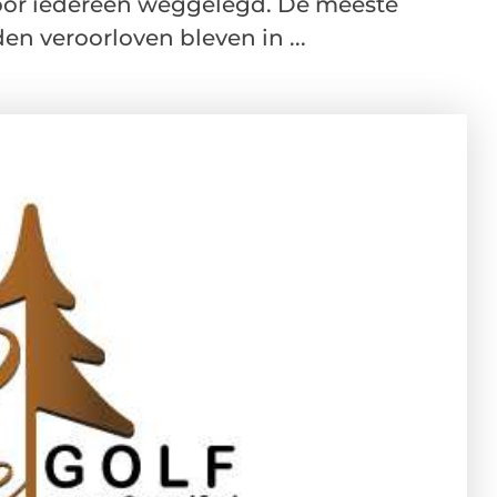
voor iedereen weggelegd. De meeste
n veroorloven bleven in ...