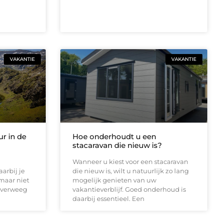
VAKANTIE
VAKANTIE
r in de
Hoe onderhoudt u een
stacaravan die nieuw is?
Wanneer u kiest voor een stacaravan
arbij je
die nieuw is, wilt u natuurlijk zo lang
maar niet
mogelijk genieten van uw
 Overweeg
vakantieverblijf. Goed onderhoud is
daarbij essentieel. Een