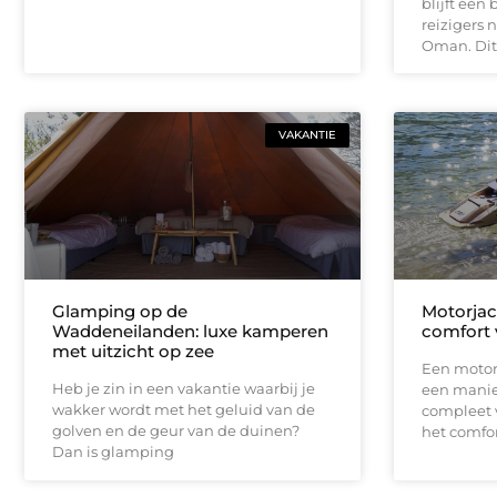
blijft één
reizigers 
Oman. Dit
VAKANTIE
Glamping op de
Motorjac
Waddeneilanden: luxe kamperen
comfort 
met uitzicht op zee
Een motor
Heb je zin in een vakantie waarbij je
een manier
wakker wordt met het geluid van de
compleet v
golven en de geur van de duinen?
het comfor
Dan is glamping