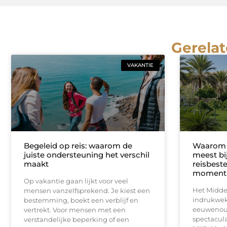
Gerelat
VAKANTIE
Begeleid op reis: waarom de
Waarom 
juiste ondersteuning het verschil
meest bi
maakt
reisbest
moment 
Op vakantie gaan lijkt voor veel
Het Midde
mensen vanzelfsprekend. Je kiest een
indrukwek
bestemming, boekt een verblijf en
eeuwenoud
vertrekt. Voor mensen met een
spectacul
verstandelijke beperking of een