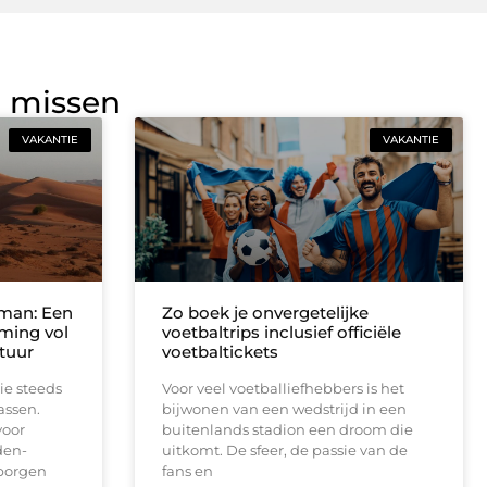
g missen
VAKANTIE
VAKANTIE
man: Een
Zo boek je onvergetelijke
ming vol
voetbaltrips inclusief officiële
tuur
voetbaltickets
e steeds
Voor veel voetballiefhebbers is het
assen.
bijwonen van een wedstrijd in een
voor
buitenlands stadion een droom die
den-
uitkomt. De sfeer, de passie van de
rborgen
fans en