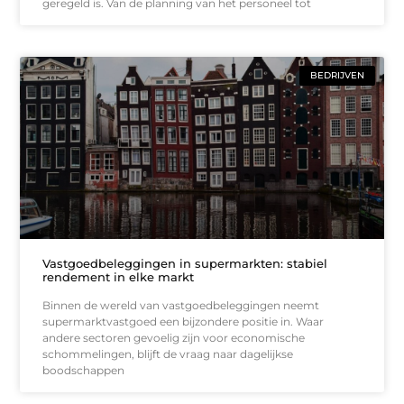
geregeld is. Van de planning van het personeel tot
BEDRIJVEN
Vastgoedbeleggingen in supermarkten: stabiel
rendement in elke markt
Binnen de wereld van vastgoedbeleggingen neemt
supermarktvastgoed een bijzondere positie in. Waar
andere sectoren gevoelig zijn voor economische
schommelingen, blijft de vraag naar dagelijkse
boodschappen