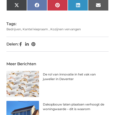
X
Facebook
Pinterest
LinkedIn
Email
(Twitter)
Tags:
Bedrijven
,
Kantel kiepraam
,
Kozijnen vervangen
Delen:
Meer Berichten
De rol van innovatie in het vak van
juwelier in Deventer
Dakopbouw laten plaatsen verhoogt de
woningwaarde – dit is waarom