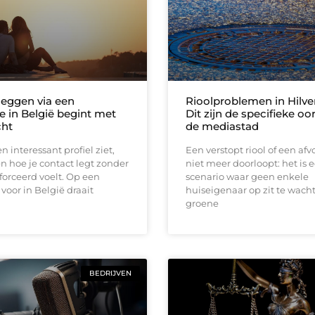
leggen via een
Rioolproblemen in Hilv
e in België begint met
Dit zijn de specifieke oo
cht
de mediastad
n interessant profiel ziet,
Een verstopt riool of een afv
en hoe je contact legt zonder
niet meer doorloopt: het is 
forceerd voelt. Op een
scenario waar geen enkele
 voor in België draait
huiseigenaar op zit te wacht
groene
BEDRIJVEN