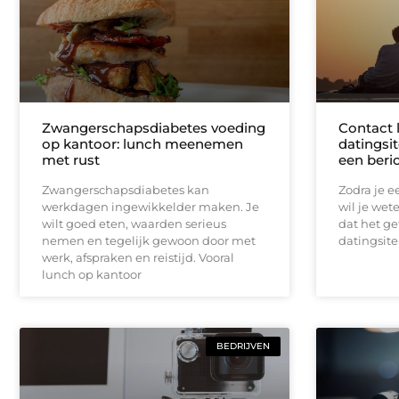
Zwangerschapsdiabetes voeding
Contact 
op kantoor: lunch meenemen
datingsit
met rust
een beri
Zwangerschapsdiabetes kan
Zodra je ee
werkdagen ingewikkelder maken. Je
wil je wet
wilt goed eten, waarden serieus
dat het ge
nemen en tegelijk gewoon door met
datingsite
werk, afspraken en reistijd. Vooral
lunch op kantoor
BEDRIJVEN