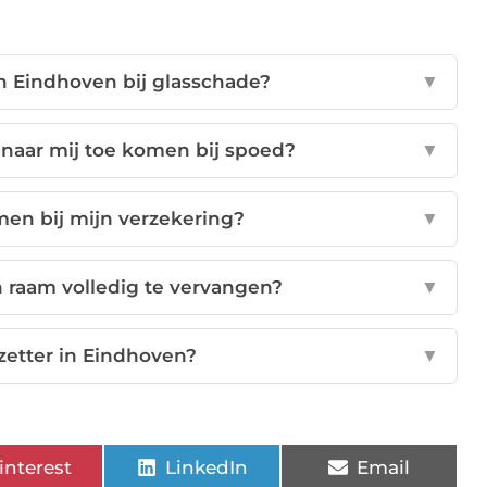
in Eindhoven bij glasschade?
▼
 naar mij toe komen bij spoed?
▼
men bij mijn verzekering?
▼
 raam volledig te vervangen?
▼
zetter in Eindhoven?
▼
interest
LinkedIn
Email