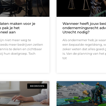
laten maken voor je
Wanneer heeft jouw bedr
zo pak je het
ondernemingsrecht adv
oneel aan
Utrecht nodig?
ijn niet meer weg te
Als ondernemer heb je waars
teeds meer bedrijven zetten
een bepaalde regeldrang, wa
ennis te delen en zichtbaar
zeker weten dat alles goed 
 bij hun doelgroep. Toch
is. Van de planning van het
tot
BEDRIJVEN