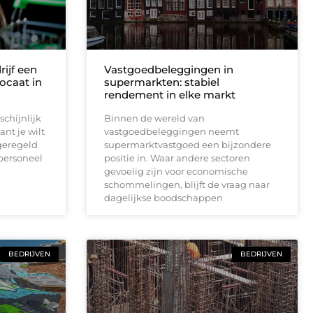
ijf een
Vastgoedbeleggingen in
ocaat in
supermarkten: stabiel
rendement in elke markt
chijnlijk
Binnen de wereld van
nt je wilt
vastgoedbeleggingen neemt
geregeld
supermarktvastgoed een bijzondere
 personeel
positie in. Waar andere sectoren
gevoelig zijn voor economische
schommelingen, blijft de vraag naar
dagelijkse boodschappen
BEDRIJVEN
BEDRIJVEN