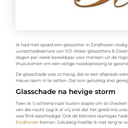
Ik had met spoed een glaszetter in Eindhoven nodig
uursschadeserivce van V.D. Akker glaszetters & Glash
dagen per week bereikbaar voor mensen uit de regio
thuis komen om een veilige noodoplossing te garand
De glasschade was zo hevig, dat er een afspraak w
nieuw raam in te zetten. Dat kon gelukkig snel gere
Glasschade na hevige storm
Toen ik ’s ochtend naar buiten stapte om te checken
van die nacht zag ik al vrij snel dat het goed mis w
was flink beschadigd. Ook de kleinere raampjes ha
Eindhoven
komen. Gelukkig hoefde ik niet lang te w