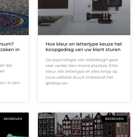
ersum?
Hoe kleur en lettertype keuze het
rzaken in
koopgedrag van uw klant sturen
De psychologie van webdesign gaat
oer die
veel verder dan mooie plaatjes. Elke
een
kleur, elk lettertype en elke knop op
jouw website stuurt onbewust het
en. In een
gedrag van
BEDRIJVEN
BEDRIJVEN