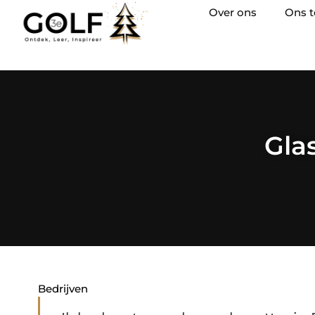
Over ons
Ons 
Gla
Bedrijven