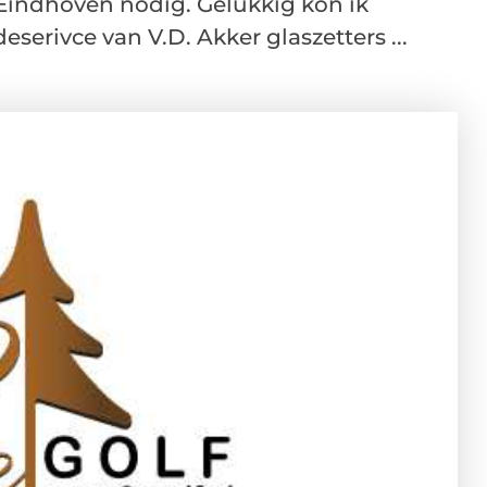
 Eindhoven nodig. Gelukkig kon ik
erivce van V.D. Akker glaszetters ...