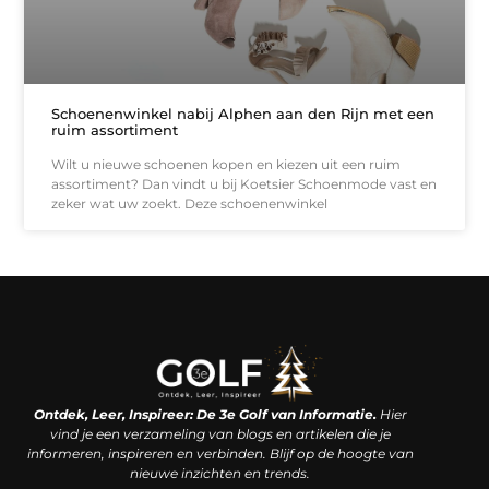
Schoenenwinkel nabij Alphen aan den Rijn met een
ruim assortiment
Wilt u nieuwe schoenen kopen en kiezen uit een ruim
assortiment? Dan vindt u bij Koetsier Schoenmode vast en
zeker wat uw zoekt. Deze schoenenwinkel
Linkjes kopen: een slimme zet of een dure vergissing?
Kan je geld verdienen met een website? De waarheid achter het digitale verdienmodel
Ontdek, Leer, Inspireer: De 3e Golf van Informatie.
Hier
vind je een verzameling van blogs en artikelen die je
informeren, inspireren en verbinden. Blijf op de hoogte van
nieuwe inzichten en trends.