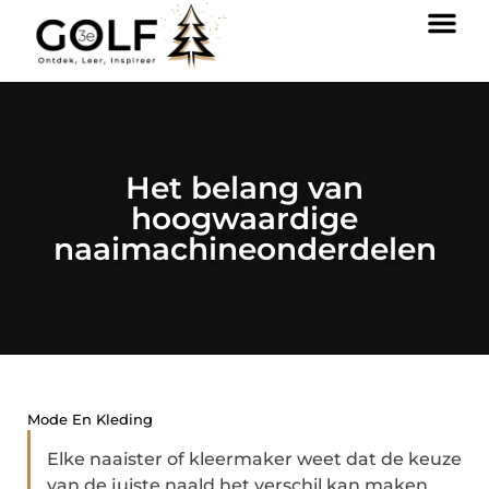
Het belang van
hoogwaardige
naaimachineonderdelen
Mode En Kleding
Elke naaister of kleermaker weet dat de keuze
van de juiste naald het verschil kan maken