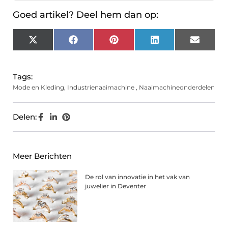
Goed artikel? Deel hem dan op:
X
Facebook
Pinterest
LinkedIn
Email
(Twitter)
Tags:
Mode en Kleding
,
Industrienaaimachine
,
Naaimachineonderdelen
Delen:
Meer Berichten
De rol van innovatie in het vak van
juwelier in Deventer