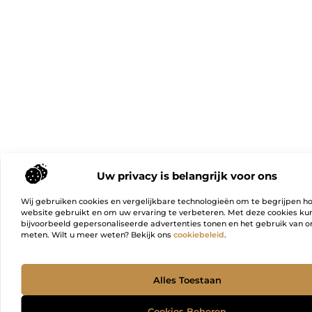
Uw privacy is belangrijk voor ons
Wij gebruiken cookies en vergelijkbare technologieën om te begrijpen h
website gebruikt en om uw ervaring te verbeteren. Met deze cookies k
bijvoorbeeld gepersonaliseerde advertenties tonen en het gebruik van on
meten. Wilt u meer weten? Bekijk ons
cookiebeleid
.
Ga Naa
Alles Toestaan
Cookies Beheren