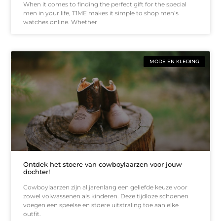
When it comes to finding the perfect gift for the special
men in your life, T1ME makes it simple to shop men’s
watches online. Whether
MODE EN KLEDING
Ontdek het stoere van cowboylaarzen voor jouw
dochter!
Cowboylaarzen zijn al jarenlang een geliefde keuze voor
zowel volwassenen als kinderen. Deze tijdloze schoenen
voegen een speelse en stoere uitstraling toe aan elke
outfit.