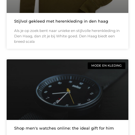
Stijlvol gekleed met herenkleding in den haag
Als je op zoek bent naar unieke en stijlvolle herenkleding in
Den Haag, dan zit je bij White goed. Den Haag biedt een
breed scala
MODE EN KLEDING
Shop men's watches online: the ideal gift for him