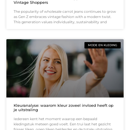
Vintage Shoppers
The popularity of wholesale carrot jeans continues to grow
as Gen Z embraces vintage fashion with a modern twist.
This generation values individuality, sustainability and
MODE EN KLEDING
Kleuranalyse: waarom kleur zoveel invloed heeft op
je uitstraling
Iedereen kent het moment waarop een bepaald
kledingstuk meteen goed voelt. Een trui laat het gezicht
frisser lijken, ogen lijken helderder en de totale uitstraling