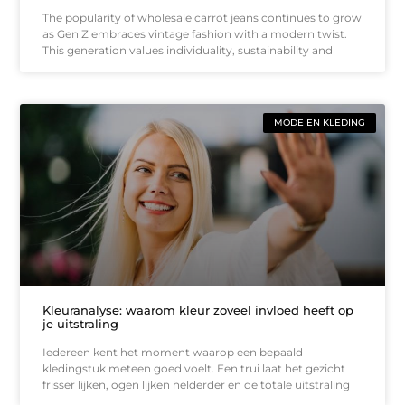
The popularity of wholesale carrot jeans continues to grow
as Gen Z embraces vintage fashion with a modern twist.
This generation values individuality, sustainability and
MODE EN KLEDING
Kleuranalyse: waarom kleur zoveel invloed heeft op
je uitstraling
Iedereen kent het moment waarop een bepaald
kledingstuk meteen goed voelt. Een trui laat het gezicht
frisser lijken, ogen lijken helderder en de totale uitstraling