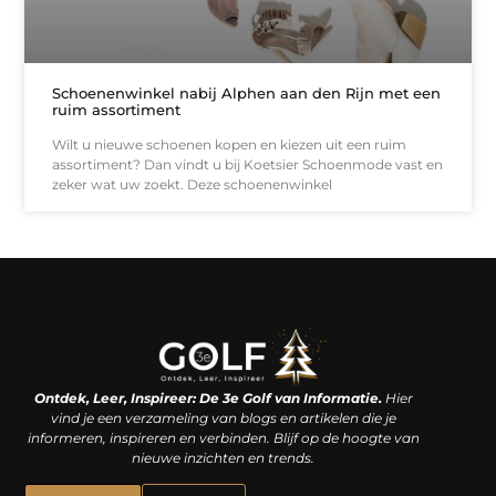
Schoenenwinkel nabij Alphen aan den Rijn met een
ruim assortiment
Wilt u nieuwe schoenen kopen en kiezen uit een ruim
assortiment? Dan vindt u bij Koetsier Schoenmode vast en
zeker wat uw zoekt. Deze schoenenwinkel
Linkjes kopen: een slimme zet of een dure vergissing?
Kan je geld verdienen met een website? De waarheid achter het digitale verdienmodel
Ontdek, Leer, Inspireer: De 3e Golf van Informatie.
Hier
vind je een verzameling van blogs en artikelen die je
informeren, inspireren en verbinden. Blijf op de hoogte van
nieuwe inzichten en trends.