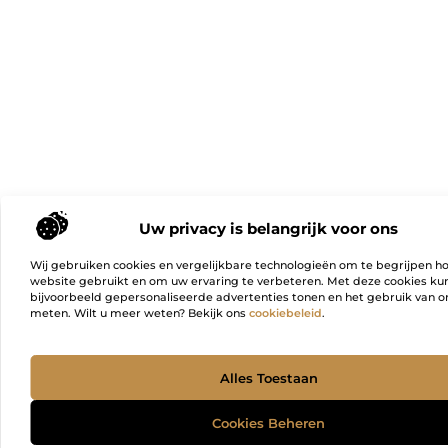
Uw privacy is belangrijk voor ons
Wij gebruiken cookies en vergelijkbare technologieën om te begrijpen h
website gebruikt en om uw ervaring te verbeteren. Met deze cookies k
bijvoorbeeld gepersonaliseerde advertenties tonen en het gebruik van on
meten. Wilt u meer weten? Bekijk ons
cookiebeleid
.
Ga Naa
Alles Toestaan
Cookies Beheren