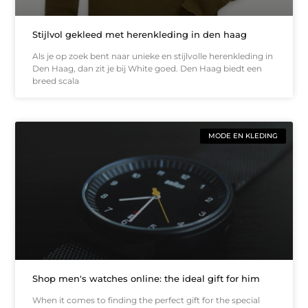
Stijlvol gekleed met herenkleding in den haag
Als je op zoek bent naar unieke en stijlvolle herenkleding in
Den Haag, dan zit je bij White goed. Den Haag biedt een
breed scala
MODE EN KLEDING
Shop men's watches online: the ideal gift for him
When it comes to finding the perfect gift for the special