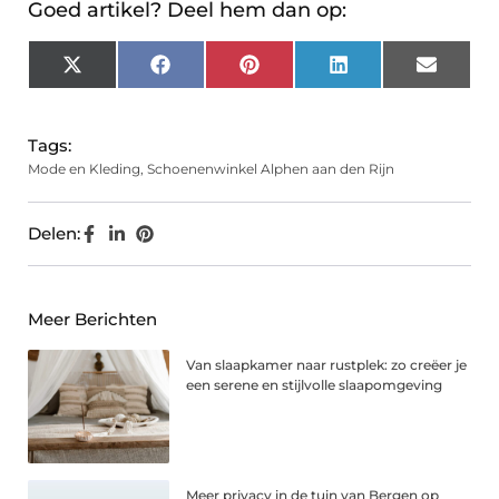
Goed artikel? Deel hem dan op:
X
Facebook
Pinterest
LinkedIn
Email
(Twitter)
Tags:
Mode en Kleding
,
Schoenenwinkel Alphen aan den Rijn
Delen:
Meer Berichten
Van slaapkamer naar rustplek: zo creëer je
een serene en stijlvolle slaapomgeving
Meer privacy in de tuin van Bergen op