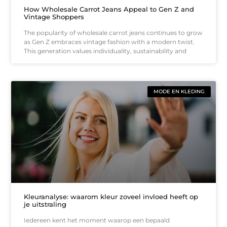
How Wholesale Carrot Jeans Appeal to Gen Z and
Vintage Shoppers
The popularity of wholesale carrot jeans continues to grow
as Gen Z embraces vintage fashion with a modern twist.
This generation values individuality, sustainability and
MODE EN KLEDING
Kleuranalyse: waarom kleur zoveel invloed heeft op
je uitstraling
Iedereen kent het moment waarop een bepaald