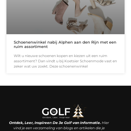
Schoenenwinkel nabij Alphen aan den Rijn met een
ruim assortiment
Wilt u nieuwe schoenen kopen en kiezen uit een ruim
assortiment? Dan vindt u bij Koetsier Schoenmode vast en
zeker wat uw zoekt. Deze schoenenwinkel
Linkjes kopen: een slimme zet of een dure vergissing?
Kan je geld verdienen met een website? De waarheid achter het digitale verdienmodel
Ontdek, Leer, Inspireer: De 3e Golf van Informatie.
Hier
vind je een verzameling van blogs en artikelen die je