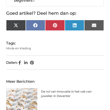
beginners?
Goed artikel? Deel hem dan op:
X
Facebook
Pinterest
LinkedIn
Email
(Twitter)
Tags:
Mode en Kleding
Delen:
Meer Berichten
De rol van innovatie in het vak van
juwelier in Deventer