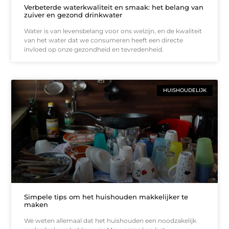
Verbeterde waterkwaliteit en smaak: het belang van
zuiver en gezond drinkwater
Water is van levensbelang voor ons welzijn, en de kwaliteit
van het water dat we consumeren heeft een directe
invloed op onze gezondheid en tevredenheid.
HUISHOUDELIJK
Simpele tips om het huishouden makkelijker te
maken
We weten allemaal dat het huishouden een noodzakelijk