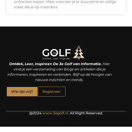
online kan kopen. Maar wanneer je er duurzame en veilige
zoekt die je op meerdere
Linkjes kopen: een slimme zet of een dure vergissing?
Kan je geld verdienen met een website? De waarheid achter het digitale verdienmodel
Ontdek, Leer, Inspireer: De 3e Golf van Informatie.
Hier
vind je een verzameling van blogs en artikelen die je
informeren, inspireren en verbinden. Blijf op de hoogte van
nieuwe inzichten en trends.
Wie zijn wij?
Registreer
@2024
www.3egolf.nl.
All Right Reserved.