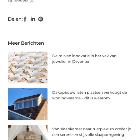
Huishoudelijk
Delen:
Meer Berichten
De rol van innovatie in het vak van
juwelier in Deventer
Dakopbouw laten plaatsen verhoogt de
woningwaarde – dit is waarom
Van slaapkamer naar rustplek: zo creëer je
een serene en stijlvolle slaapomgeving