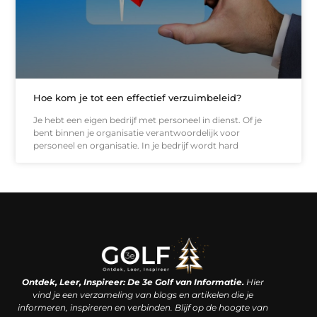
Hoe kom je tot een effectief verzuimbeleid?
Je hebt een eigen bedrijf met personeel in dienst. Of je
bent binnen je organisatie verantwoordelijk voor
personeel en organisatie. In je bedrijf wordt hard
Linkjes kopen: een slimme zet of een dure vergissing?
Kan je geld verdienen met een website? De waarheid achter het digitale verdienmodel
Ontdek, Leer, Inspireer: De 3e Golf van Informatie.
Hier
vind je een verzameling van blogs en artikelen die je
informeren, inspireren en verbinden. Blijf op de hoogte van