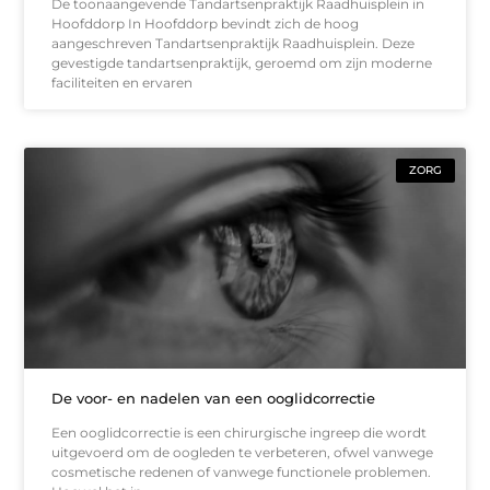
De toonaangevende Tandartsenpraktijk Raadhuisplein in
Hoofddorp In Hoofddorp bevindt zich de hoog
aangeschreven Tandartsenpraktijk Raadhuisplein. Deze
gevestigde tandartsenpraktijk, geroemd om zijn moderne
faciliteiten en ervaren
ZORG
De voor- en nadelen van een ooglidcorrectie
Een ooglidcorrectie is een chirurgische ingreep die wordt
uitgevoerd om de oogleden te verbeteren, ofwel vanwege
cosmetische redenen of vanwege functionele problemen.