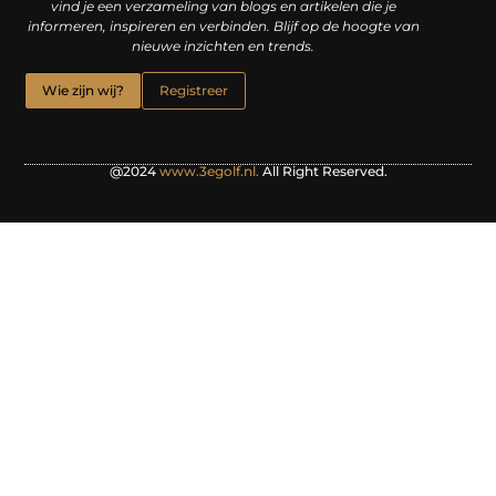
vind je een verzameling van blogs en artikelen die je
informeren, inspireren en verbinden. Blijf op de hoogte van
nieuwe inzichten en trends.
Wie zijn wij?
Registreer
@2024
www.3egolf.nl.
All Right Reserved.