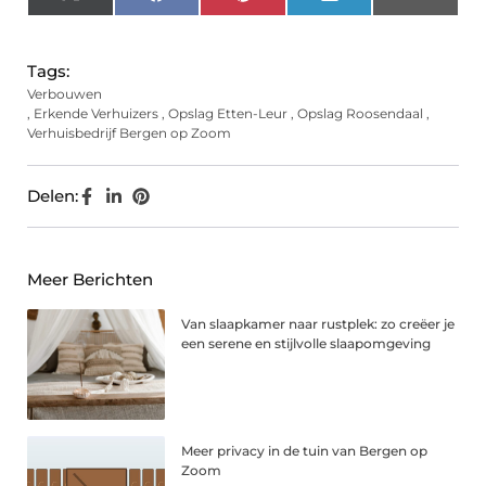
X
Facebook
Pinterest
LinkedIn
Email
(Twitter)
Tags:
Verbouwen
,
Erkende Verhuizers
,
Opslag Etten-Leur
,
Opslag Roosendaal
,
Verhuisbedrijf Bergen op Zoom
Delen:
Meer Berichten
Van slaapkamer naar rustplek: zo creëer je
een serene en stijlvolle slaapomgeving
Meer privacy in de tuin van Bergen op
Zoom