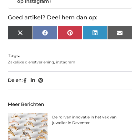
op Instagram?
Goed artikel? Deel hem dan op:
X
Facebook
Pinterest
LinkedIn
Email
(Twitter)
Tags:
Zakelijke dienstverlening
,
instagram
Delen:
Meer Berichten
De rol van innovatie in het vak van
juwelier in Deventer