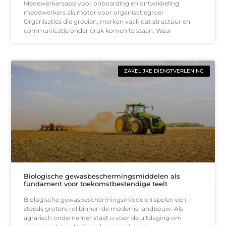
Medewerkersapp voor onboarding en ontwikkeling
medewerkers als motor voor organisatiegroei
Organisaties die groeien, merken vaak dat structuur en
communicatie onder druk komen te staan. Waar
ZAKELIJKE DIENSTVERLENING
Biologische gewasbeschermingsmiddelen als
fundament voor toekomstbestendige teelt
Biologische gewasbeschermingsmiddelen spelen een
steeds grotere rol binnen de moderne landbouw. Als
agrarisch ondernemer staat u voor de uitdaging om