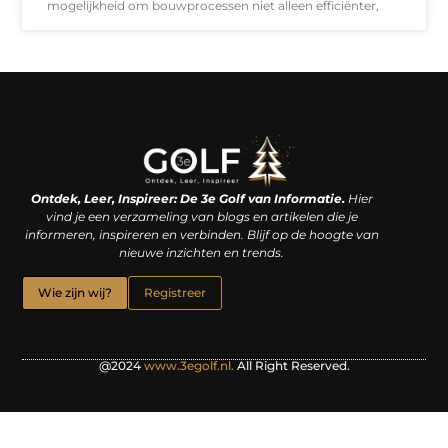
mogelijkheid om bouwprocessen niet alleen efficiënter,
Linkjes kopen: een slimme zet of een dure vergissing?
Kan je geld verdienen met een website? De waarheid achter het digitale verdienmodel
Ontdek, Leer, Inspireer: De 3e Golf van Informatie.
Hier
vind je een verzameling van blogs en artikelen die je
informeren, inspireren en verbinden. Blijf op de hoogte van
nieuwe inzichten en trends.
Wie zijn wij?
Registreer
@2024
www.3egolf.nl.
All Right Reserved.