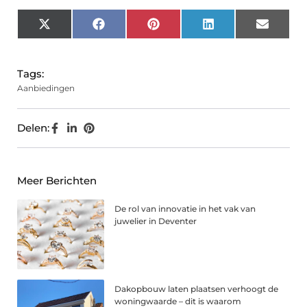
X
Facebook
Pinterest
LinkedIn
Email
(Twitter)
Tags:
Aanbiedingen
Delen:
Meer Berichten
De rol van innovatie in het vak van
juwelier in Deventer
Dakopbouw laten plaatsen verhoogt de
woningwaarde – dit is waarom