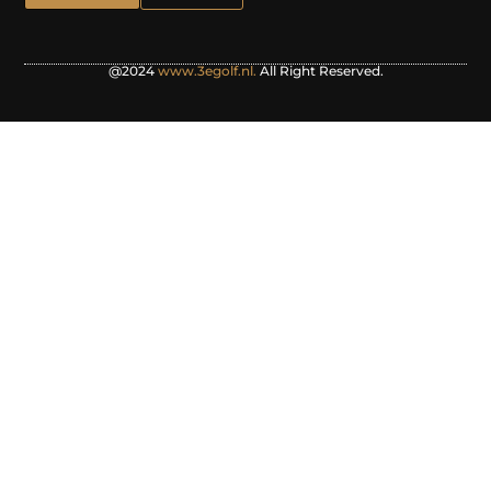
@2024
www.3egolf.nl.
All Right Reserved.