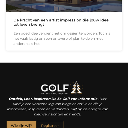
De kracht van een artist impression die jouw idee
tot leven brengt
Een goed idee verdient het om gezien te worden. Toch is
het vaak lastig om een ontwerp of plan te delen met
anderen als het
Linkjes kopen: een slimme zet of een dure vergissing?
Kan je geld verdienen met een website? De waarheid achter het digitale verdienmodel
Ontdek, Leer, Inspireer: De 3e Golf van Informatie.
Hier
vind je een verzameling van blogs en artikelen die je
informeren, inspireren en verbinden. Blijf op de hoogte van
nieuwe inzichten en trends.
Wie zijn wij?
Registreer