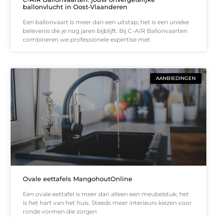
ballonvlucht in Oost‑Vlaanderen
Een ballonvaart is meer dan een uitstap; het is een unieke
belevenis die je nog jaren bijblijft. Bij C-AIR Ballonvaarten
combineren we professionele expertise met
AANBIEDINGEN
Ovale eettafels MangohoutOnline
Een ovale eettafel is meer dan alleen een meubelstuk; het
is het hart van het huis. Steeds meer interieurs kiezen voor
ronde vormen die zorgen