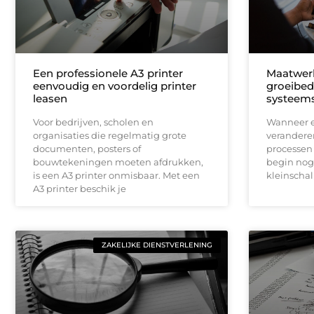
Een professionele A3 printer
Maatwerk
eenvoudig en voordelig printer
groeibed
leasen
systeems
Voor bedrijven, scholen en
Wanneer ee
organisaties die regelmatig grote
veranderen
documenten, posters of
processen 
bouwtekeningen moeten afdrukken,
begin nog
is een A3 printer onmisbaar. Met een
kleinscha
A3 printer beschik je
ZAKELIJKE DIENSTVERLENING