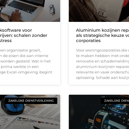
software voor
Aluminium kozijnen rep
rijven: schalen zonder
als strategische keuze v
tress
corporaties
n organisatie groeit,
Voor woningcorporaties die 
 de eisen die aan interne
te maken hebben met onde
worden gesteld. Wat in het
renovatie en schademelding
 prima werkte in een
aluminium kozijnen repare
lige Excel-omgeving, begint
relevante en vaak ondersch
oplossing. Schade aan kozi
ZAKELIJKE DIENSTVERLENING
ZAKELIJKE DIE