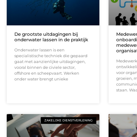
De grootste uitdagingen bij
Medewer
onderwater lassen in de praktijk
onboardi
medewerk
Onderwater lassen is een
organisa
specialistische techniek die gepaard
Medewerke
gaat met aanzienlijke uitdagingen,
ontwikkel
vooral binnen de civiele sector,
voor organ
offshore en scheepvaart. Werken
groeien, m
onder water brengt unieke
communica
staan. Wa
ZAKELIJKE DIENSTVERLENING