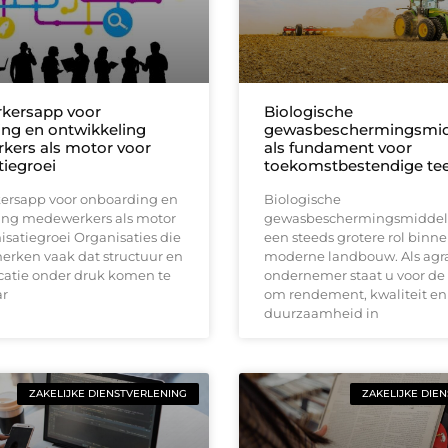
kersapp voor
Biologische
ng en ontwikkeling
gewasbeschermingsmid
ers als motor voor
als fundament voor
tiegroei
toekomstbestendige tee
rsapp voor onboarding en
Biologische
ing medewerkers als motor
gewasbeschermingsmiddel
isatiegroei Organisaties die
een steeds grotere rol binn
erken vaak dat structuur en
moderne landbouw. Als agra
tie onder druk komen te
ondernemer staat u voor de
ar
om rendement, kwaliteit en
duurzaamheid in
ZAKELIJKE DIENSTVERLENING
ZAKELIJKE DIE