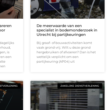
areren
De meerwaarde van een
oor
specialist in bodemonderzoek in
Utrecht bij partijkeuringen
dagelijks
Bij graaf- of bouwactiviteiten komt
rhoud,
vaak grond vrij. Wilt u deze grond
en, is
hergebruiken of afvoeren? Dan is het
ren een
wettelijk verplicht om een
atte
partijkeuring (AP04) uit
jnen
NSTVERLENING
ZAKELIJKE DIENSTVERLENING