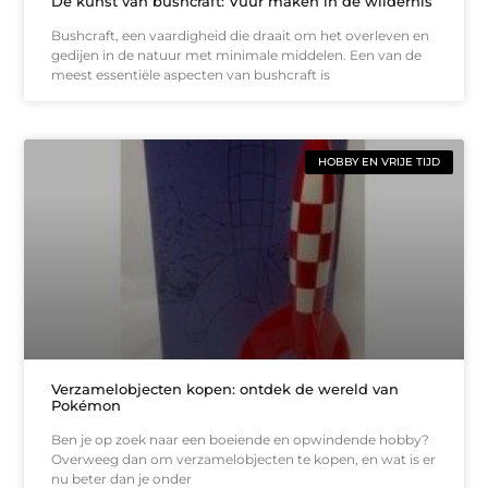
De kunst van bushcraft: Vuur maken in de wildernis
Bushcraft, een vaardigheid die draait om het overleven en
gedijen in de natuur met minimale middelen. Een van de
meest essentiële aspecten van bushcraft is
HOBBY EN VRIJE TIJD
Verzamelobjecten kopen: ontdek de wereld van
Pokémon
Ben je op zoek naar een boeiende en opwindende hobby?
Overweeg dan om verzamelobjecten te kopen, en wat is er
nu beter dan je onder