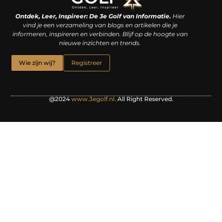
Linkjes kopen: een slimme zet of een dure vergissing?
Kan je geld verdienen met een website? De waarheid achter het digitale verdienmodel
Ontdek, Leer, Inspireer: De 3e Golf van Informatie.
Hier
vind je een verzameling van blogs en artikelen die je
informeren, inspireren en verbinden. Blijf op de hoogte van
nieuwe inzichten en trends.
Wie zijn wij?
Registreer
@2024
www.3egolf.nl.
All Right Reserved.