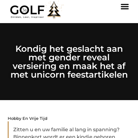
Kondig het geslacht aan
met gender reveal
versiering en maak het af
met unicorn feestartikelen
Hobby En Vrije Tijd
Zitten u en uw familie al lang in spanning?
Binnenkort wordt er een kindje geboren,