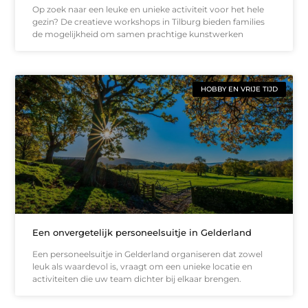
Op zoek naar een leuke en unieke activiteit voor het hele
gezin? De creatieve workshops in Tilburg bieden families
de mogelijkheid om samen prachtige kunstwerken
HOBBY EN VRIJE TIJD
Een onvergetelijk personeelsuitje in Gelderland
Een personeelsuitje in Gelderland organiseren dat zowel
leuk als waardevol is, vraagt om een unieke locatie en
activiteiten die uw team dichter bij elkaar brengen.