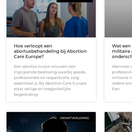
Hoe verloopt een
Wat een 
abortusbehandeling bij Abortion
militaire
Care Europe?
ondersc
Een abortus is voor vrouwen een
Wanneer u
ingrijpende beslissing waarbij goede,
profession
professionele en respectvolle zorg
militaire i
essentieel is. Bij Abortion Care Europe
iedere win
staat veilige en toegankelijke
Een
begeleiding
DIENSTVERLENING