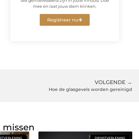
die geïnteresseerd zijn in jouw inhoud. Doe
mee en laat jouw stem klinken.
Registreer nu
VOLGENDE →
Hoe de glasgevels worden gereinigd
g missen
STVERLENING
DIENSTVERLENING