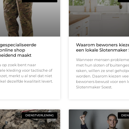
gespecialiseerde
Waarom bewoners kieze
 online shop
een lokale Slotenmaker 
heidend maakt
Wanneer mensen problem
 op zoek bent naar
met hun sloten of buitenge
ele kleding voor tactische of
raken, willen ze snel gehol
nzet, merkt u al snel dat niet
worden. Daarom kiezen vee
kel dezelfde kwaliteit levert.
bewoners bewust voor een l
Slotenmaker Soest.
DIENSTVERLENING
DIEN