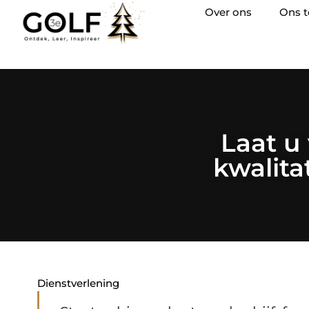
Over ons
Ons 
Laat u
kwalita
Dienstverlening