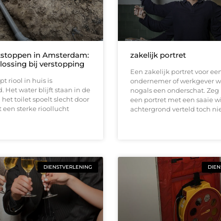
tstoppen in Amsterdam:
zakelijk portret
lossing bij verstopping
Een zakelijk portret voor ee
t riool in huis is
ondernemer of werkgever w
. Het water blijft staan in de
nogals een onderschat. Zeg 
het toilet spoelt slecht door
een portret met een saaie w
t een sterke rioollucht
achtergrond verteld toch ni
DIENSTVERLENING
DIEN