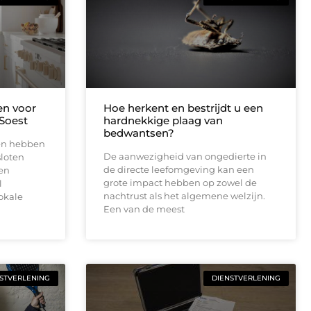
n voor
Hoe herkent en bestrijdt u een
Soest
hardnekkige plaag van
bedwantsen?
en hebben
De aanwezigheid van ongedierte in
sloten
de directe leefomgeving kan een
pen
grote impact hebben op zowel de
l
nachtrust als het algemene welzijn.
okale
Een van de meest
STVERLENING
DIENSTVERLENING