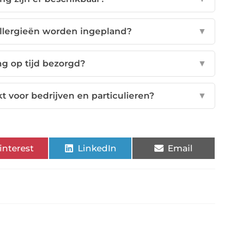
llergieën worden ingepland?
▼
ng op tijd bezorgd?
▼
kt voor bedrijven en particulieren?
▼
interest
LinkedIn
Email