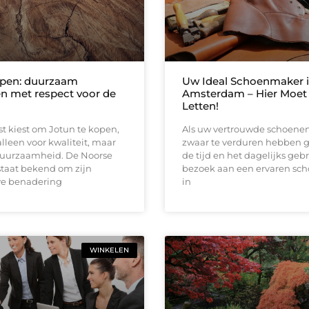
open: duurzaam
Uw Ideal Schoenmaker 
en met respect voor de
Amsterdam – Hier Moet
Letten!
t kiest om Jotun te kopen,
Als uw vertrouwde schoenen
alleen voor kwaliteit, maar
zwaar te verduren hebben 
duurzaamheid. De Noorse
de tijd en het dagelijks gebr
staat bekend om zijn
bezoek aan een ervaren sc
ve benadering
in
WINKELEN