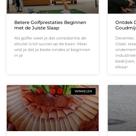
Betere Golfprestaties Beginnen
Ontdek D
met de Juiste Slaap
Goudmijn
Als golfer weet je dat consistentie de
Deventer, 
sleutel is tot succes op de baan. Maar
IJssel, st
wist je dat je beste rondes al beginnen
onderneme
in je
industrie
bedrijven
elkaar
WINKELEN