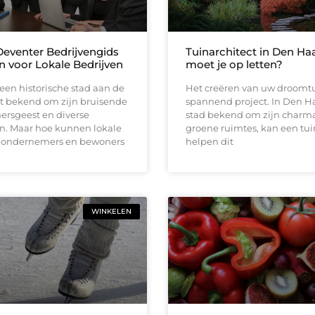
eventer Bedrijvengids
Tuinarchitect in Den Ha
 voor Lokale Bedrijven
moet je op letten?
een historische stad aan de
Het creëren van uw droomtu
aat bekend om zijn bruisende
spannend project. In Den H
rsgeest en diverse
stad bekend om zijn charm
ën. Maar hoe kunnen lokale
groene ruimtes, kan een tui
, ondernemers en bewoners
helpen dit
WINKELEN