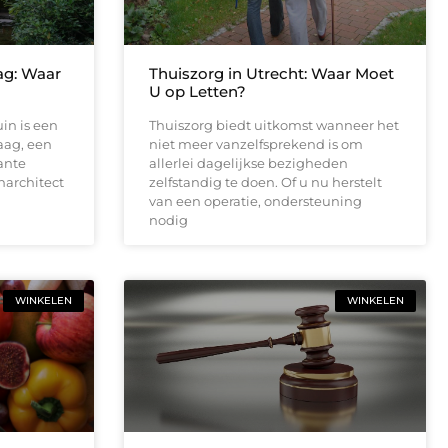
ag: Waar
Thuiszorg in Utrecht: Waar Moet
U op Letten?
in is een
Thuiszorg biedt uitkomst wanneer het
aag, een
niet meer vanzelfsprekend is om
ante
allerlei dagelijkse bezigheden
narchitect
zelfstandig te doen. Of u nu herstelt
van een operatie, ondersteuning
nodig
WINKELEN
WINKELEN