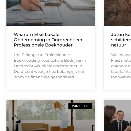
Waarom Elke Lokale
Jotun k
Onderneming in Dordrecht een
schilder
Professionele Boekhouder
natuur
Het Belang van Professionele
Wie bewus
Boekhouding voor Lokale Bedrijven in
kiest niet 
Dordrecht Als lokale ondernemer in
ook voor 
Dordrecht weet je hoe belangrijk het
fabrikant 
is om de financiële gezondheid
innovatie
WINKELEN