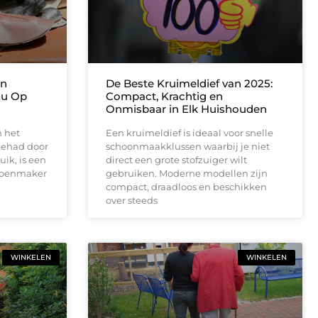
in
De Beste Kruimeldief van 2025:
 u Op
Compact, Krachtig en
Onmisbaar in Elk Huishouden
 het
Een kruimeldief is ideaal voor snelle
gehad door
schoonmaakklussen waarbij je niet
uik, is een
direct een grote stofzuiger wilt
hoenmaker
gebruiken. Moderne modellen zijn
compact, draadloos en beschikken
over steeds
WINKELEN
WINKELEN