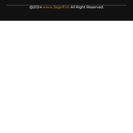
@2024
www.3egolf.nl.
All Right Reserved.