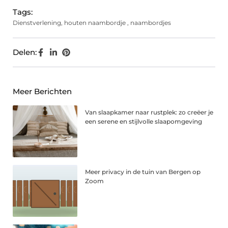
Tags:
Dienstverlening
,
houten naambordje
,
naambordjes
Delen:
Meer Berichten
Van slaapkamer naar rustplek: zo creëer je
een serene en stijlvolle slaapomgeving
Meer privacy in de tuin van Bergen op
Zoom