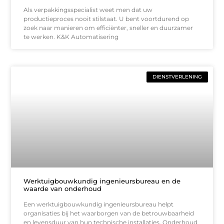
Als verpakkingsspecialist weet men dat uw
productieproces nooit stilstaat. U bent voortdurend op
zoek naar manieren om efficiënter, sneller en duurzamer
te werken. K&K Automatisering
DIENSTVERLENING
Werktuigbouwkundig ingenieursbureau en de
waarde van onderhoud
Een werktuigbouwkundig ingenieursbureau helpt
organisaties bij het waarborgen van de betrouwbaarheid
en levensduur van hun technische installaties. Onderhoud