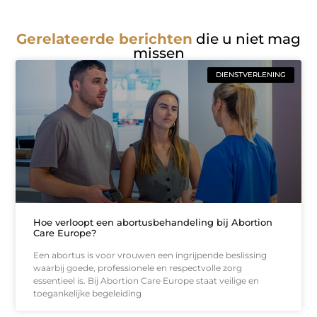
Gerelateerde berichten
die u niet mag
missen
DIENSTVERLENING
Hoe verloopt een abortusbehandeling bij Abortion
Care Europe?
Een abortus is voor vrouwen een ingrijpende beslissing
waarbij goede, professionele en respectvolle zorg
essentieel is. Bij Abortion Care Europe staat veilige en
toegankelijke begeleiding