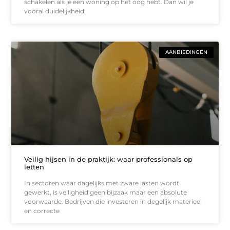
schakelen als je een woning op het oog hebt. Dan wil je
vooral duidelijkheid:
AANBIEDINGEN
Veilig hijsen in de praktijk: waar professionals op
letten
In sectoren waar dagelijks met zware lasten wordt
gewerkt, is veiligheid geen bijzaak maar een absolute
voorwaarde. Bedrijven die investeren in degelijk materieel
en correcte