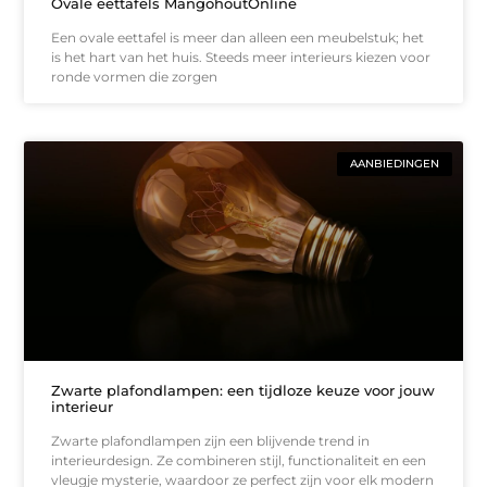
Ovale eettafels MangohoutOnline
Een ovale eettafel is meer dan alleen een meubelstuk; het
is het hart van het huis. Steeds meer interieurs kiezen voor
ronde vormen die zorgen
AANBIEDINGEN
Zwarte plafondlampen: een tijdloze keuze voor jouw
interieur
Zwarte plafondlampen zijn een blijvende trend in
interieurdesign. Ze combineren stijl, functionaliteit en een
vleugje mysterie, waardoor ze perfect zijn voor elk modern