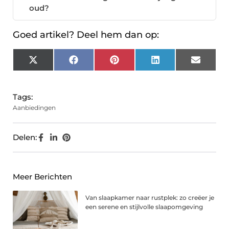
oud?
Goed artikel? Deel hem dan op:
X
Facebook
Pinterest
LinkedIn
Email
(Twitter)
Tags:
Aanbiedingen
Delen:
Meer Berichten
Van slaapkamer naar rustplek: zo creëer je
een serene en stijlvolle slaapomgeving