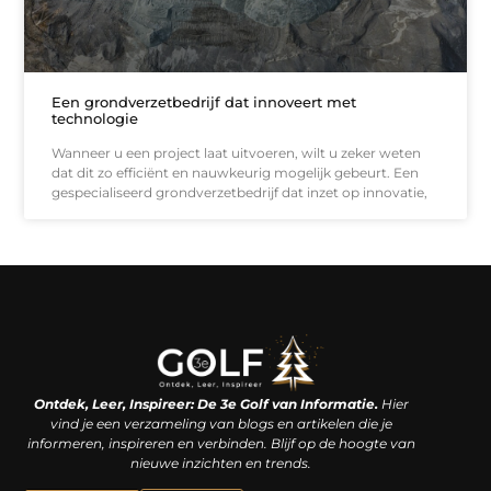
Een grondverzetbedrijf dat innoveert met
technologie
Wanneer u een project laat uitvoeren, wilt u zeker weten
dat dit zo efficiënt en nauwkeurig mogelijk gebeurt. Een
gespecialiseerd grondverzetbedrijf dat inzet op innovatie,
Linkjes kopen: een slimme zet of een dure vergissing?
Kan je geld verdienen met een website? De waarheid achter het digitale verdienmodel
Ontdek, Leer, Inspireer: De 3e Golf van Informatie.
Hier
vind je een verzameling van blogs en artikelen die je
informeren, inspireren en verbinden. Blijf op de hoogte van
nieuwe inzichten en trends.