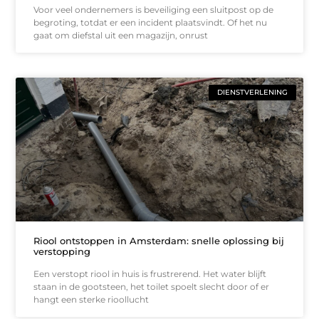
Voor veel ondernemers is beveiliging een sluitpost op de
begroting, totdat er een incident plaatsvindt. Of het nu
gaat om diefstal uit een magazijn, onrust
DIENSTVERLENING
Riool ontstoppen in Amsterdam: snelle oplossing bij
verstopping
Een verstopt riool in huis is frustrerend. Het water blijft
staan in de gootsteen, het toilet spoelt slecht door of er
hangt een sterke rioollucht