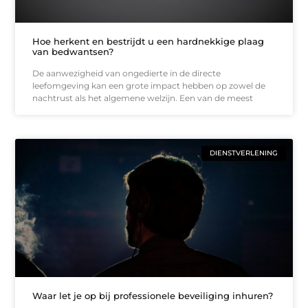
Hoe herkent en bestrijdt u een hardnekkige plaag
van bedwantsen?
De aanwezigheid van ongedierte in de directe
leefomgeving kan een grote impact hebben op zowel de
nachtrust als het algemene welzijn. Een van de meest
DIENSTVERLENING
Waar let je op bij professionele beveiliging inhuren?