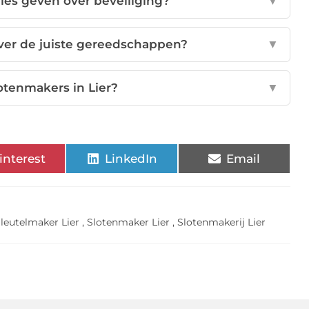
ies geven over beveiliging?
▼
ver de juiste gereedschappen?
▼
lotenmakers in Lier?
▼
interest
LinkedIn
Email
leutelmaker Lier
,
Slotenmaker Lier
,
Slotenmakerij Lier