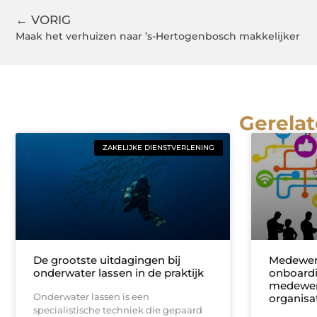
← VORIG
Maak het verhuizen naar ’s-Hertogenbosch makkelijker
Gerelat
ZAKELIJKE DIENSTVERLENING
De grootste uitdagingen bij
Medewer
onderwater lassen in de praktijk
onboardi
medewerk
Onderwater lassen is een
organisa
specialistische techniek die gepaard