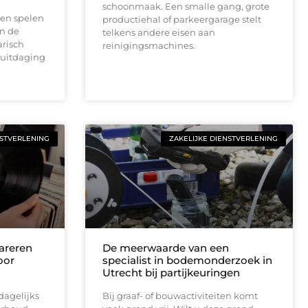
schoonmaak. Een smalle gang, grote
en spelen
productiehal of parkeergarage stelt
en de
telkens andere eisen aan
risch
reinigingsmachines.
 uitdaging
NSTVERLENING
ZAKELIJKE DIENSTVERLENING
areren
De meerwaarde van een
oor
specialist in bodemonderzoek in
Utrecht bij partijkeuringen
dagelijks
Bij graaf- of bouwactiviteiten komt