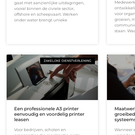
Medewerke
gaat met aanzienlijke uitdagingen,
ontwikkel
vooral binnen de civiele sector,
voor organ
offshore en scheepvaart. Werken
groeien, m
onder water brengt unieke
communica
staan. Wa
ZAKELIJKE DIENSTVERLENING
Een professionele A3 printer
Maatwerk
eenvoudig en voordelig printer
groeibed
leasen
systeems
Voor bedrijven, scholen en
Wanneer ee