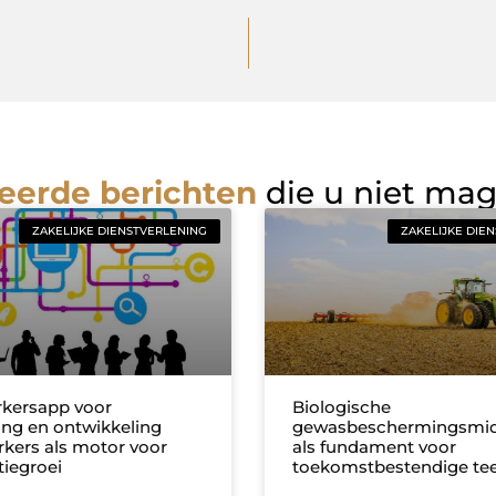
eerde berichten
die u niet ma
ZAKELIJKE DIENSTVERLENING
ZAKELIJKE DIE
kersapp voor
Biologische
ng en ontwikkeling
gewasbeschermingsmid
ers als motor voor
als fundament voor
tiegroei
toekomstbestendige tee