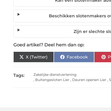
Kan een slotenmaker adv
Beschikken slotenmakers o
Zijn er slechte s
Goed artikel? Deel hem dan op:
X (Twitter)
Facebook
P
Zakelijke dienstverlening
Tags:
,
Buitengesloten Lier
,
Deuren openen Lier
,
S