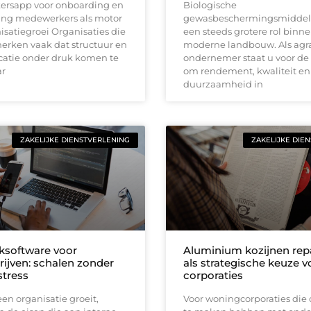
rsapp voor onboarding en
Biologische
ing medewerkers als motor
gewasbeschermingsmiddel
isatiegroei Organisaties die
een steeds grotere rol binn
erken vaak dat structuur en
moderne landbouw. Als agra
tie onder druk komen te
ondernemer staat u voor de
ar
om rendement, kwaliteit en
duurzaamheid in
ZAKELIJKE DIENSTVERLENING
ZAKELIJKE DIE
software voor
Aluminium kozijnen rep
rijven: schalen zonder
als strategische keuze v
tress
corporaties
n organisatie groeit,
Voor woningcorporaties die 