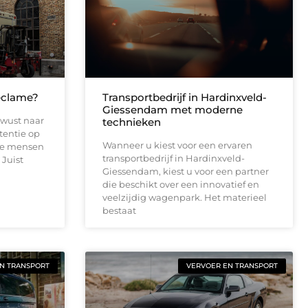
eclame?
Transportbedrijf in Hardinxveld-
Giessendam met moderne
ewust naar
technieken
tentie op
Wanneer u kiest voor een ervaren
te mensen
transportbedrijf in Hardinxveld-
 Juist
Giessendam, kiest u voor een partner
die beschikt over een innovatief en
veelzijdig wagenpark. Het materieel
bestaat
N TRANSPORT
VERVOER EN TRANSPORT