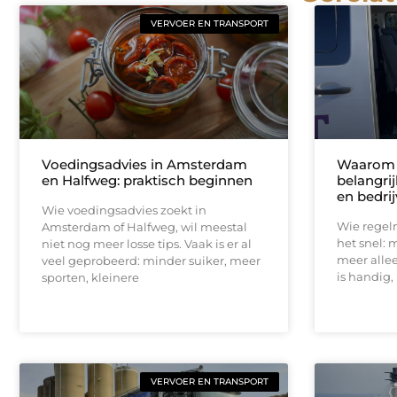
VERVOER EN TRANSPORT
Voedingsadvies in Amsterdam
Waarom f
en Halfweg: praktisch beginnen
belangri
en bedri
Wie voedingsadvies zoekt in
Wie regel
Amsterdam of Halfweg, wil meestal
het snel: m
niet nog meer losse tips. Vaak is er al
meer allee
veel geprobeerd: minder suiker, meer
is handig, 
sporten, kleinere
VERVOER EN TRANSPORT