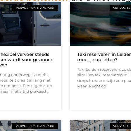
VERVOER EN TRANSPORT
VERVOER E
lexibel vervoer steeds
Taxi reserveren in Leide
jker wordt voor gezinnen
moet je op letten?
jven
Taxi Leiden reserveren: zo d
matig onderweg is, merkt
slim Een taxi reserveren in L
obiliteit draait al lang niet
simpel, maar er zijn een pa
n om bezit. Een eigen auto
waar je echt op
maar niet altijd praktisch.
VERVOER EN TRANSPORT
VERVOER E