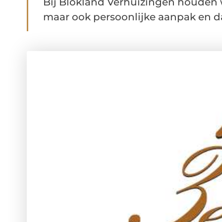
Bij Blokland Verhuizingen houden w
maar ook persoonlijke aanpak en daa