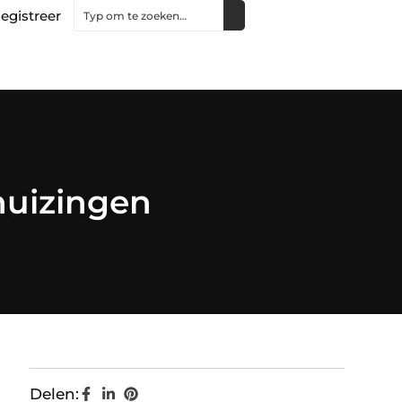
egistreer
huizingen
Delen: