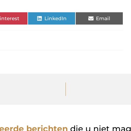
interest
LinkedIn
Email
eerde berichten
die u niet ma