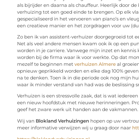
als bijrijder en daarna als chauffeur. Heerlijk door
verhuizing tot een goed einde te brengen. Op elk vla
gespecialiseerd in het vervoeren van piano’s en vleug
een creatieve manier en het zorgdragen voor uw (dur
Zo ben ik van assistent-verhuizer doorgegroeid tot ee
Net als veel andere mensen kwam ook ik op een punt 
worden in je carriere. Vanwege mijn inzet en kennis
worden bij de firma waar ik voor werkte. Op dat mom
mezelf te beginnen met
verhuizen Almere
al groeie
opnieuw geprikkeld worden en elke dag 100% geven w
na te denken. Toen ik in die periode ook nog mijn h
waar ik minder verstand van had was de beslissing 
Verhuizen is een stressvolle zaak, dat is wat iedereen
een nieuw hoofdstuk met nieuwe herinneringen. Prob
geef het zware werk uit handen aan de vakmannen.
Wij van
Blokland Verhuizingen
hopen op uw vertrouw
meer informative verwijzen wij u graag door naar
ht