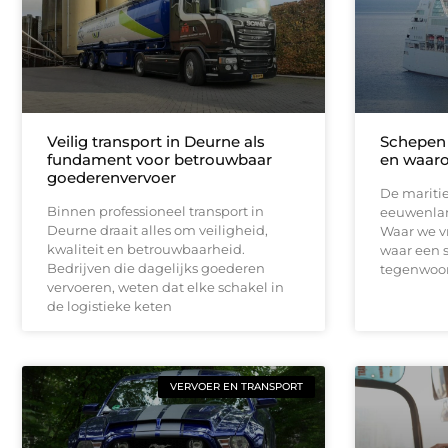
Veilig transport in Deurne als
Schepen 
fundament voor betrouwbaar
en waaro
goederenvervoer
De maritie
Binnen professioneel transport in
eeuwenlan
Deurne draait alles om veiligheid,
Waar we v
kwaliteit en betrouwbaarheid.
waar een s
Bedrijven die dagelijks goederen
tegenwoord
vervoeren, weten dat elke schakel in
de logistieke keten
VERVOER EN TRANSPORT