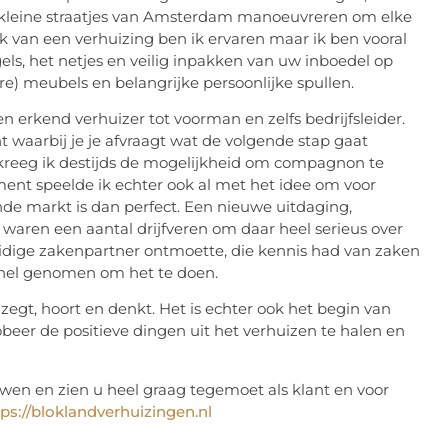
 de kleine straatjes van Amsterdam manoeuvreren om elke
k van een verhuizing ben ik ervaren maar ik ben vooral
els, het netjes en veilig inpakken van uw inboedel op
e) meubels en belangrijke persoonlijke spullen.
n erkend verhuizer tot voorman en zelfs bedrijfsleider.
waarbij je je afvraagt wat de volgende stap gaat
 kreeg ik destijds de mogelijkheid om compagnon te
ent speelde ik echter ook al met het idee om voor
nde markt is dan perfect. Een nieuwe uitdaging,
aren een aantal drijfveren om daar heel serieus over
uidige zakenpartner ontmoette, die kennis had van zaken
snel genomen om het te doen.
 zegt, hoort en denkt. Het is echter ook het begin van
eer de positieve dingen uit het verhuizen te halen en
en en zien u heel graag tegemoet als klant en voor
tps://bloklandverhuizingen.nl