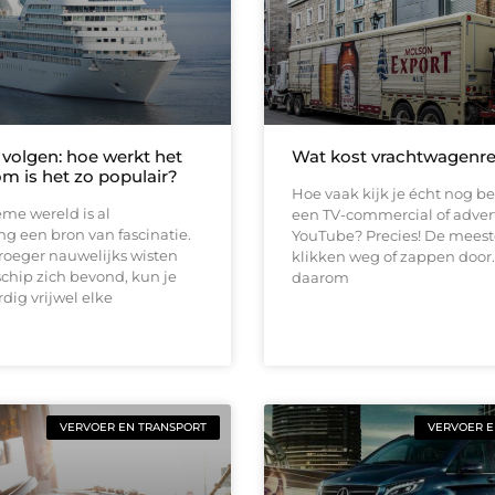
volgen: hoe werkt het
Wat kost vrachtwagenr
m is het zo populair?
Hoe vaak kijk je écht nog b
me wereld is al
een TV-commercial of adver
g een bron van fascinatie.
YouTube? Precies! De mees
roeger nauwelijks wisten
klikken weg of zappen door.
chip zich bevond, kun je
daarom
ig vrijwel elke
VERVOER EN TRANSPORT
VERVOER E