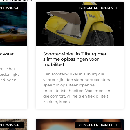
N TRANSPORT
VERVOER EN TRANSPORT
n: waar
Scooterwinkel in Tilburg met
slimme oplossingen voor
mobiliteit
oe je het
Een scooterwinkel in Tilburg die
eiden lijkt
verder kijkt dan standaard scooters,
ar dingen
speelt in op uiteenlopende
mobiliteitsbehoeften. Voor mensen
die comfort, vrijheid en flexibiliteit
zoeken, is een
N TRANSPORT
VERVOER EN TRANSPORT